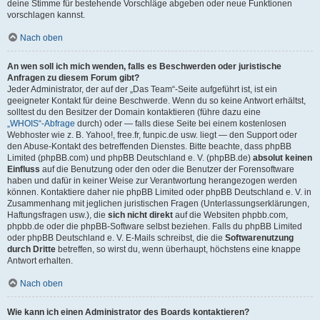
deine Stimme für bestehende Vorschläge abgeben oder neue Funktionen
vorschlagen kannst.
Nach oben
An wen soll ich mich wenden, falls es Beschwerden oder juristische
Anfragen zu diesem Forum gibt?
Jeder Administrator, der auf der „Das Team“-Seite aufgeführt ist, ist ein
geeigneter Kontakt für deine Beschwerde. Wenn du so keine Antwort erhältst,
solltest du den Besitzer der Domain kontaktieren (führe dazu eine
„WHOIS“-Abfrage
durch) oder — falls diese Seite bei einem kostenlosen
Webhoster wie z. B. Yahoo!, free.fr, funpic.de usw. liegt — den Support oder
den Abuse-Kontakt des betreffenden Dienstes. Bitte beachte, dass phpBB
Limited (phpBB.com) und phpBB Deutschland e. V. (phpBB.de)
absolut keinen
Einfluss
auf die Benutzung oder den oder die Benutzer der Forensoftware
haben und dafür in keiner Weise zur Verantwortung herangezogen werden
können. Kontaktiere daher nie phpBB Limited oder phpBB Deutschland e. V. in
Zusammenhang mit jeglichen juristischen Fragen (Unterlassungserklärungen,
Haftungsfragen usw.), die
sich nicht direkt
auf die Websiten phpbb.com,
phpbb.de oder die phpBB-Software selbst beziehen. Falls du phpBB Limited
oder phpBB Deutschland e. V. E-Mails schreibst, die die
Softwarenutzung
durch Dritte
betreffen, so wirst du, wenn überhaupt, höchstens eine knappe
Antwort erhalten.
Nach oben
Wie kann ich einen Administrator des Boards kontaktieren?