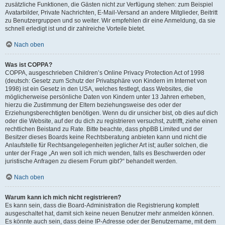
zusätzliche Funktionen, die Gästen nicht zur Verfügung stehen: zum Beispiel
Avatarbilder, Private Nachrichten, E-Mail-Versand an andere Mitglieder, Beitritt
zu Benutzergruppen und so weiter. Wir empfehlen dir eine Anmeldung, da sie
schnell erledigt ist und dir zahlreiche Vorteile bietet.
Nach oben
Was ist COPPA?
COPPA, ausgeschrieben Children’s Online Privacy Protection Act of 1998
(deutsch: Gesetz zum Schutz der Privatsphäre von Kindern im Internet von
1998) ist ein Gesetz in den USA, welches festlegt, dass Websites, die
möglicherweise persönliche Daten von Kindern unter 13 Jahren erheben,
hierzu die Zustimmung der Eltern beziehungsweise des oder der
Erziehungsberechtigten benötigen. Wenn du dir unsicher bist, ob dies auf dich
oder die Website, auf der du dich zu registrieren versuchst, zutrifft, ziehe einen
rechtlichen Beistand zu Rate. Bitte beachte, dass phpBB Limited und der
Besitzer dieses Boards keine Rechtsberatung anbieten kann und nicht die
Anlaufstelle für Rechtsangelegenheiten jeglicher Art ist; außer solchen, die
unter der Frage „An wen soll ich mich wenden, falls es Beschwerden oder
juristische Anfragen zu diesem Forum gibt?“ behandelt werden.
Nach oben
Warum kann ich mich nicht registrieren?
Es kann sein, dass die Board-Administration die Registrierung komplett
ausgeschaltet hat, damit sich keine neuen Benutzer mehr anmelden können.
Es könnte auch sein, dass deine IP-Adresse oder der Benutzername, mit dem