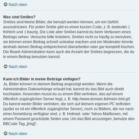
Nach oben
Was sind Smilies?
Smilies sind kleine Bilder, die benutzt werden können, um ein Gefühl
auszudrücken. Für jeden Smilie gibt es einen kurzen Code, z. B. bedeutet :)
fröhlich und :( traurig. Die Liste aller Smilies kannst du beim Verfassen eines
Beitrags sehen. Versuche bitte trotzdem, Smilies nicht zu häufig zu benutzen,
sie können einen Beitrag schnell unlesbar machen und ein Moderator könnte
deshalb deinen Beitrag entsprechend überarbeiten oder gar komplett löschen.
Die Board-Administration kann auch die Anzahl der Smilies begrenzen, die du
in einem Beitrag benutzen kannst.
Nach oben
Kann ich Bilder in meine Beiträge einfügen?
Ja, Bilder können in deinem Beitrag angezeigt werden. Wenn die
Administration Dateianhänge erlaubt hat, kannst du das Bild auch direkt
hochladen. Ansonsten musst du zu einem Bild verlinken, das auf einem
öffentlich zugänglichen Server liegt, z. B. http://www.domain.tld/mein-bild.gif.
Du kannst weder Bilder verlinken, die sich auf deinem eigenen PC befinden
(außer es ist ein öffentlich zugänglicher Server), noch zu Bildern, die nur nach
einer Anmeldung verfügbar sind, z. B. Hotmail- oder Yahoo-Mailboxen, mit
einem Passwort geschützte Seiten usw. Um das Bild anzuzeigen, benutze den
BBCode-Tag „[img]“.
Nach oben