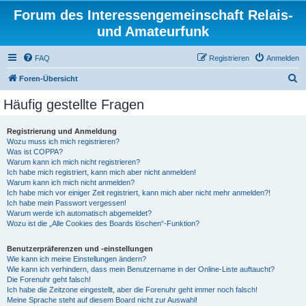
Forum des Interessengemeinschaft Relais-
und Amateurfunk
FAQ
Registrieren
Anmelden
S
Foren-Übersicht
u
Häufig gestellte Fragen
c
h
Registrierung und Anmeldung
Wozu muss ich mich registrieren?
e
Was ist COPPA?
Warum kann ich mich nicht registrieren?
Ich habe mich registriert, kann mich aber nicht anmelden!
Warum kann ich mich nicht anmelden?
Ich habe mich vor einiger Zeit registriert, kann mich aber nicht mehr anmelden?!
Ich habe mein Passwort vergessen!
Warum werde ich automatisch abgemeldet?
Wozu ist die „Alle Cookies des Boards löschen“-Funktion?
Benutzerpräferenzen und -einstellungen
Wie kann ich meine Einstellungen ändern?
Wie kann ich verhindern, dass mein Benutzername in der Online-Liste auftaucht?
Die Forenuhr geht falsch!
Ich habe die Zeitzone eingestellt, aber die Forenuhr geht immer noch falsch!
Meine Sprache steht auf diesem Board nicht zur Auswahl!