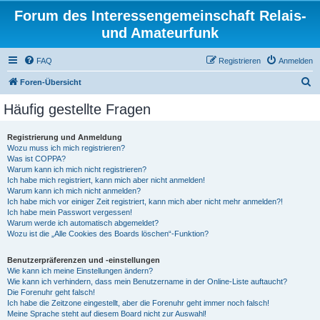
Forum des Interessengemeinschaft Relais-
und Amateurfunk
FAQ
Registrieren
Anmelden
S
Foren-Übersicht
u
Häufig gestellte Fragen
c
h
Registrierung und Anmeldung
Wozu muss ich mich registrieren?
e
Was ist COPPA?
Warum kann ich mich nicht registrieren?
Ich habe mich registriert, kann mich aber nicht anmelden!
Warum kann ich mich nicht anmelden?
Ich habe mich vor einiger Zeit registriert, kann mich aber nicht mehr anmelden?!
Ich habe mein Passwort vergessen!
Warum werde ich automatisch abgemeldet?
Wozu ist die „Alle Cookies des Boards löschen“-Funktion?
Benutzerpräferenzen und -einstellungen
Wie kann ich meine Einstellungen ändern?
Wie kann ich verhindern, dass mein Benutzername in der Online-Liste auftaucht?
Die Forenuhr geht falsch!
Ich habe die Zeitzone eingestellt, aber die Forenuhr geht immer noch falsch!
Meine Sprache steht auf diesem Board nicht zur Auswahl!