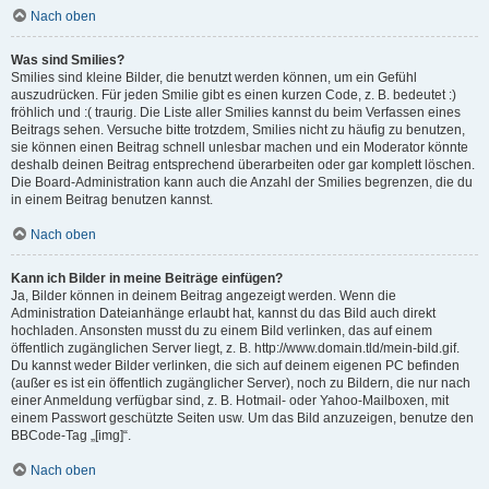
Nach oben
Was sind Smilies?
Smilies sind kleine Bilder, die benutzt werden können, um ein Gefühl
auszudrücken. Für jeden Smilie gibt es einen kurzen Code, z. B. bedeutet :)
fröhlich und :( traurig. Die Liste aller Smilies kannst du beim Verfassen eines
Beitrags sehen. Versuche bitte trotzdem, Smilies nicht zu häufig zu benutzen,
sie können einen Beitrag schnell unlesbar machen und ein Moderator könnte
deshalb deinen Beitrag entsprechend überarbeiten oder gar komplett löschen.
Die Board-Administration kann auch die Anzahl der Smilies begrenzen, die du
in einem Beitrag benutzen kannst.
Nach oben
Kann ich Bilder in meine Beiträge einfügen?
Ja, Bilder können in deinem Beitrag angezeigt werden. Wenn die
Administration Dateianhänge erlaubt hat, kannst du das Bild auch direkt
hochladen. Ansonsten musst du zu einem Bild verlinken, das auf einem
öffentlich zugänglichen Server liegt, z. B. http://www.domain.tld/mein-bild.gif.
Du kannst weder Bilder verlinken, die sich auf deinem eigenen PC befinden
(außer es ist ein öffentlich zugänglicher Server), noch zu Bildern, die nur nach
einer Anmeldung verfügbar sind, z. B. Hotmail- oder Yahoo-Mailboxen, mit
einem Passwort geschützte Seiten usw. Um das Bild anzuzeigen, benutze den
BBCode-Tag „[img]“.
Nach oben