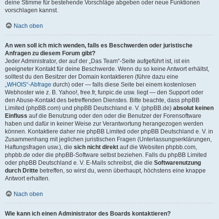
deine Stimme für bestehende Vorschläge abgeben oder neue Funktionen
vorschlagen kannst.
Nach oben
An wen soll ich mich wenden, falls es Beschwerden oder juristische
Anfragen zu diesem Forum gibt?
Jeder Administrator, der auf der „Das Team“-Seite aufgeführt ist, ist ein
geeigneter Kontakt für deine Beschwerde. Wenn du so keine Antwort erhältst,
solltest du den Besitzer der Domain kontaktieren (führe dazu eine
„WHOIS“-Abfrage
durch) oder — falls diese Seite bei einem kostenlosen
Webhoster wie z. B. Yahoo!, free.fr, funpic.de usw. liegt — den Support oder
den Abuse-Kontakt des betreffenden Dienstes. Bitte beachte, dass phpBB
Limited (phpBB.com) und phpBB Deutschland e. V. (phpBB.de)
absolut keinen
Einfluss
auf die Benutzung oder den oder die Benutzer der Forensoftware
haben und dafür in keiner Weise zur Verantwortung herangezogen werden
können. Kontaktiere daher nie phpBB Limited oder phpBB Deutschland e. V. in
Zusammenhang mit jeglichen juristischen Fragen (Unterlassungserklärungen,
Haftungsfragen usw.), die
sich nicht direkt
auf die Websiten phpbb.com,
phpbb.de oder die phpBB-Software selbst beziehen. Falls du phpBB Limited
oder phpBB Deutschland e. V. E-Mails schreibst, die die
Softwarenutzung
durch Dritte
betreffen, so wirst du, wenn überhaupt, höchstens eine knappe
Antwort erhalten.
Nach oben
Wie kann ich einen Administrator des Boards kontaktieren?