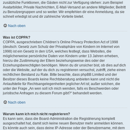
zusätzliche Funktionen, die Gästen nicht zur Verfügung stehen: zum Beispiel
Avatarbilder, Private Nachrichten, E-Mail-Versand an andere Mitglieder, Beitritt
zu Benutzergruppen und so weiter. Wir empfehlen dir eine Anmeldung, da sie
schnell erledigt ist und dir zahlreiche Vorteile bietet.
Nach oben
Was ist COPPA?
COPPA, ausgeschrieben Children’s Online Privacy Protection Act of 1998
(deutsch: Gesetz zum Schutz der Privatsphäre von Kindern im Internet von
1998) ist ein Gesetz in den USA, welches festlegt, dass Websites, die
möglicherweise persönliche Daten von Kindern unter 13 Jahren erheben,
hierzu die Zustimmung der Eltern beziehungsweise des oder der
Erziehungsberechtigten benötigen. Wenn du dir unsicher bist, ob dies auf dich
oder die Website, auf der du dich zu registrieren versuchst, zutrifft, ziehe einen
rechtlichen Beistand zu Rate. Bitte beachte, dass phpBB Limited und der
Besitzer dieses Boards keine Rechtsberatung anbieten kann und nicht die
Anlaufstelle für Rechtsangelegenheiten jeglicher Art ist; außer solchen, die
unter der Frage „An wen soll ich mich wenden, falls es Beschwerden oder
juristische Anfragen zu diesem Forum gibt?“ behandelt werden.
Nach oben
Warum kann ich mich nicht registrieren?
Es kann sein, dass die Board-Administration die Registrierung komplett
ausgeschaltet hat, damit sich keine neuen Benutzer mehr anmelden können.
Es könnte auch sein, dass deine IP-Adresse oder der Benutzername, mit dem