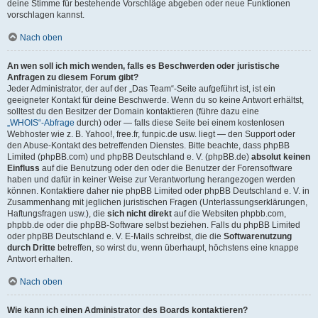
deine Stimme für bestehende Vorschläge abgeben oder neue Funktionen
vorschlagen kannst.
Nach oben
An wen soll ich mich wenden, falls es Beschwerden oder juristische
Anfragen zu diesem Forum gibt?
Jeder Administrator, der auf der „Das Team“-Seite aufgeführt ist, ist ein
geeigneter Kontakt für deine Beschwerde. Wenn du so keine Antwort erhältst,
solltest du den Besitzer der Domain kontaktieren (führe dazu eine
„WHOIS“-Abfrage
durch) oder — falls diese Seite bei einem kostenlosen
Webhoster wie z. B. Yahoo!, free.fr, funpic.de usw. liegt — den Support oder
den Abuse-Kontakt des betreffenden Dienstes. Bitte beachte, dass phpBB
Limited (phpBB.com) und phpBB Deutschland e. V. (phpBB.de)
absolut keinen
Einfluss
auf die Benutzung oder den oder die Benutzer der Forensoftware
haben und dafür in keiner Weise zur Verantwortung herangezogen werden
können. Kontaktiere daher nie phpBB Limited oder phpBB Deutschland e. V. in
Zusammenhang mit jeglichen juristischen Fragen (Unterlassungserklärungen,
Haftungsfragen usw.), die
sich nicht direkt
auf die Websiten phpbb.com,
phpbb.de oder die phpBB-Software selbst beziehen. Falls du phpBB Limited
oder phpBB Deutschland e. V. E-Mails schreibst, die die
Softwarenutzung
durch Dritte
betreffen, so wirst du, wenn überhaupt, höchstens eine knappe
Antwort erhalten.
Nach oben
Wie kann ich einen Administrator des Boards kontaktieren?