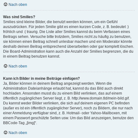
Nach oben
Was sind Smilies?
Smilies sind kleine Bilder, die benutzt werden können, um ein Gefühl
auszudrücken. Für jeden Smilie gibt es einen kurzen Code, z. B. bedeutet :)
fröhlich und :( traurig. Die Liste aller Smilies kannst du beim Verfassen eines
Beitrags sehen. Versuche bitte trotzdem, Smilies nicht zu häufig zu benutzen,
sie können einen Beitrag schnell unlesbar machen und ein Moderator könnte
deshalb deinen Beitrag entsprechend überarbeiten oder gar komplett löschen.
Die Board-Administration kann auch die Anzahl der Smilies begrenzen, die du
in einem Beitrag benutzen kannst.
Nach oben
Kann ich Bilder in meine Beiträge einfügen?
Ja, Bilder können in deinem Beitrag angezeigt werden. Wenn die
Administration Dateianhänge erlaubt hat, kannst du das Bild auch direkt
hochladen. Ansonsten musst du zu einem Bild verlinken, das auf einem
öffentlich zugänglichen Server liegt, z. B. http://www.domain.tld/mein-bild.gif.
Du kannst weder Bilder verlinken, die sich auf deinem eigenen PC befinden
(außer es ist ein öffentlich zugänglicher Server), noch zu Bildern, die nur nach
einer Anmeldung verfügbar sind, z. B. Hotmail- oder Yahoo-Mailboxen, mit
einem Passwort geschützte Seiten usw. Um das Bild anzuzeigen, benutze den
BBCode-Tag „[img]“.
Nach oben