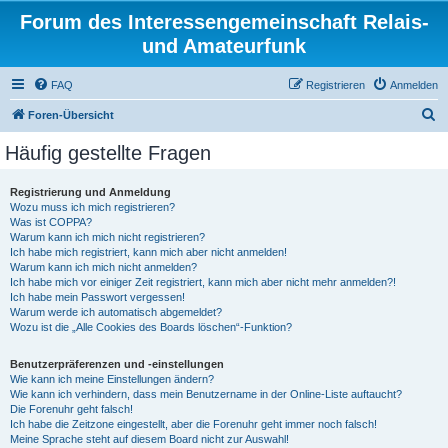
Forum des Interessengemeinschaft Relais-
und Amateurfunk
FAQ
Registrieren
Anmelden
S
Foren-Übersicht
u
Häufig gestellte Fragen
c
h
Registrierung und Anmeldung
Wozu muss ich mich registrieren?
e
Was ist COPPA?
Warum kann ich mich nicht registrieren?
Ich habe mich registriert, kann mich aber nicht anmelden!
Warum kann ich mich nicht anmelden?
Ich habe mich vor einiger Zeit registriert, kann mich aber nicht mehr anmelden?!
Ich habe mein Passwort vergessen!
Warum werde ich automatisch abgemeldet?
Wozu ist die „Alle Cookies des Boards löschen“-Funktion?
Benutzerpräferenzen und -einstellungen
Wie kann ich meine Einstellungen ändern?
Wie kann ich verhindern, dass mein Benutzername in der Online-Liste auftaucht?
Die Forenuhr geht falsch!
Ich habe die Zeitzone eingestellt, aber die Forenuhr geht immer noch falsch!
Meine Sprache steht auf diesem Board nicht zur Auswahl!