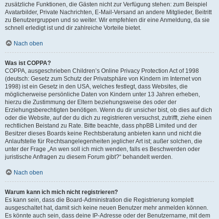
zusätzliche Funktionen, die Gästen nicht zur Verfügung stehen: zum Beispiel
Avatarbilder, Private Nachrichten, E-Mail-Versand an andere Mitglieder, Beitritt
zu Benutzergruppen und so weiter. Wir empfehlen dir eine Anmeldung, da sie
schnell erledigt ist und dir zahlreiche Vorteile bietet.
Nach oben
Was ist COPPA?
COPPA, ausgeschrieben Children’s Online Privacy Protection Act of 1998
(deutsch: Gesetz zum Schutz der Privatsphäre von Kindern im Internet von
1998) ist ein Gesetz in den USA, welches festlegt, dass Websites, die
möglicherweise persönliche Daten von Kindern unter 13 Jahren erheben,
hierzu die Zustimmung der Eltern beziehungsweise des oder der
Erziehungsberechtigten benötigen. Wenn du dir unsicher bist, ob dies auf dich
oder die Website, auf der du dich zu registrieren versuchst, zutrifft, ziehe einen
rechtlichen Beistand zu Rate. Bitte beachte, dass phpBB Limited und der
Besitzer dieses Boards keine Rechtsberatung anbieten kann und nicht die
Anlaufstelle für Rechtsangelegenheiten jeglicher Art ist; außer solchen, die
unter der Frage „An wen soll ich mich wenden, falls es Beschwerden oder
juristische Anfragen zu diesem Forum gibt?“ behandelt werden.
Nach oben
Warum kann ich mich nicht registrieren?
Es kann sein, dass die Board-Administration die Registrierung komplett
ausgeschaltet hat, damit sich keine neuen Benutzer mehr anmelden können.
Es könnte auch sein, dass deine IP-Adresse oder der Benutzername, mit dem