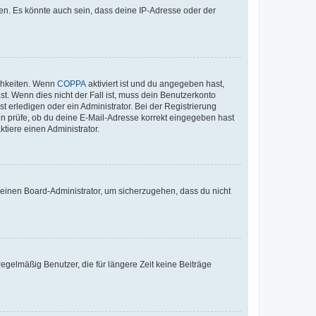
en. Es könnte auch sein, dass deine IP-Adresse oder der
ichkeiten. Wenn
COPPA
aktiviert ist und du angegeben hast,
st. Wenn dies nicht der Fall ist, muss dein Benutzerkonto
t erledigen oder ein Administrator. Bei der Registrierung
ten prüfe, ob du deine E-Mail-Adresse korrekt eingegeben hast
tiere einen Administrator.
n einen Board-Administrator, um sicherzugehen, dass du nicht
egelmäßig Benutzer, die für längere Zeit keine Beiträge