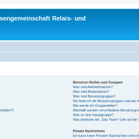
sengemeinschaft Relais- und
Benutzer-Stufen und Gruppen
Was sind Administratoren?
Was sind Moderatoren?
Was sind Benutzergruppen?
Wo finde ich die Benutzergruppen und wie tr
Wie werde ich Gruppenleiter?
anmelden?!
Weshalb werden verschiedene Benutzergrupp
Was ist eine Hauptgruppe?
Was bedeutet der „Das Team“-Link auf der S
Private Nachrichten
Ich kann keine Privaten Nachrichten versch