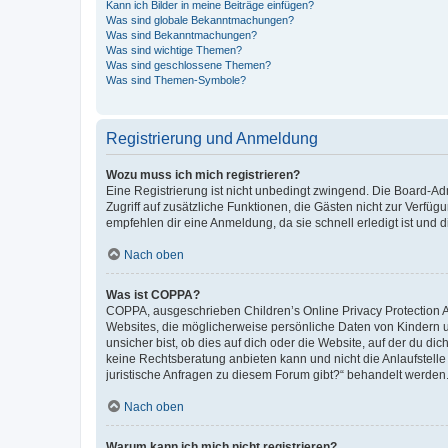
Kann ich Bilder in meine Beiträge einfügen?
Was sind globale Bekanntmachungen?
Was sind Bekanntmachungen?
Was sind wichtige Themen?
Was sind geschlossene Themen?
Was sind Themen-Symbole?
Registrierung und Anmeldung
Wozu muss ich mich registrieren?
Eine Registrierung ist nicht unbedingt zwingend. Die Board-Admin
Zugriff auf zusätzliche Funktionen, die Gästen nicht zur Verfüg
empfehlen dir eine Anmeldung, da sie schnell erledigt ist und dir
Nach oben
Was ist COPPA?
COPPA, ausgeschrieben Children’s Online Privacy Protection Ac
Websites, die möglicherweise persönliche Daten von Kindern 
unsicher bist, ob dies auf dich oder die Website, auf der du dic
keine Rechtsberatung anbieten kann und nicht die Anlaufstelle 
juristische Anfragen zu diesem Forum gibt?“ behandelt werden
Nach oben
Warum kann ich mich nicht registrieren?