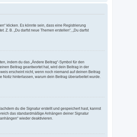
n“ klicken. Es könnte sein, dass eine Registrierung
t. Z. B. „Du darfst neue Themen erstellen“, „Du darfst
iten, indem du das „Ändere Beitrag“-Symbol für den
inen Beitrag geantwortet hat, wird dein Beitrag in der
nweis erscheint nicht, wenn noch niemand auf deinen Beitrag
ne Notiz hinterlassen, warum dein Beitrag überarbeitet wurde.
chdem du die Signatur erstellt und gespeichert hast, kannst
Bereich das standardmäßige Anhängen deiner Signatur
r anhängen“ wieder deaktivieren.