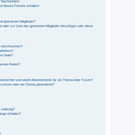
 Nachrichten!
ed dieses Forums erhalten!
d ignorierten Mitglieder?
e oder zur Liste der ignorierten Mitglieder hinzufügen oder diese
en durchsuchen?
gebnisse?
re Seite?
hemen finden?
esezeichen und einem Abonnements für ein Thema oder Forum?
a setzen oder ein Thema abonnieren?
 zulässig?
hänge erhalten?
?