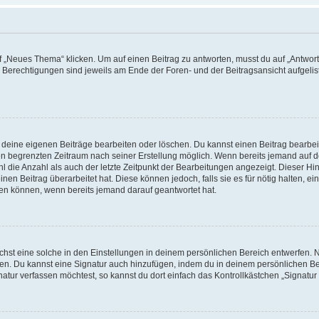
„Neues Thema“ klicken. Um auf einen Beitrag zu antworten, musst du auf „Antworte
e Berechtigungen sind jeweils am Ende der Foren- und der Beitragsansicht aufgeliste
r deine eigenen Beiträge bearbeiten oder löschen. Du kannst einen Beitrag bearbe
inen begrenzten Zeitraum nach seiner Erstellung möglich. Wenn bereits jemand auf de
 die Anzahl als auch der letzte Zeitpunkt der Bearbeitungen angezeigt. Dieser Hi
en Beitrag überarbeitet hat. Diese können jedoch, falls sie es für nötig halten, ei
hen können, wenn bereits jemand darauf geantwortet hat.
st eine solche in den Einstellungen in deinem persönlichen Bereich entwerfen. Na
eren. Du kannst eine Signatur auch hinzufügen, indem du in deinem persönlichen 
atur verfassen möchtest, so kannst du dort einfach das Kontrollkästchen „Signatu