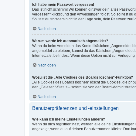
Ich habe mein Passwort vergessen!
Das ist nicht schlimm! Wir können dir zwar dein altes Passwort
vergessen“ klickst und den Anweisungen folgst. So solltest du
Solltest du trotzdem nicht in der Lage sein, dein Passwort zur
Nach oben
Warum werde ich automatisch abgemeldet?
Wenn du beim Anmelden das Kontrollkästchen „Angemeldet bleib
angemeldet zu bleiben, kannst du das Kästchen „Angemeldet b
Internetcafé, befindest. Wenn diese Option nicht zur Verfügung
Nach oben
Wozu ist die „Alle Cookies des Boards löschen“-Funktion?
„Alle Cookies des Boards löschen“ löscht die Cookies, die php
den „Gelesen“-Status – sofern sie von der Board-Administratio
Nach oben
Benutzerpräferenzen und -einstellungen
Wie kann ich meine Einstellungen ändern?
Wenn du dich registriert hast, werden alle deine Einstellunge
angezeigt, wenn du auf deinen Benutzernamen klickst. Dort kan