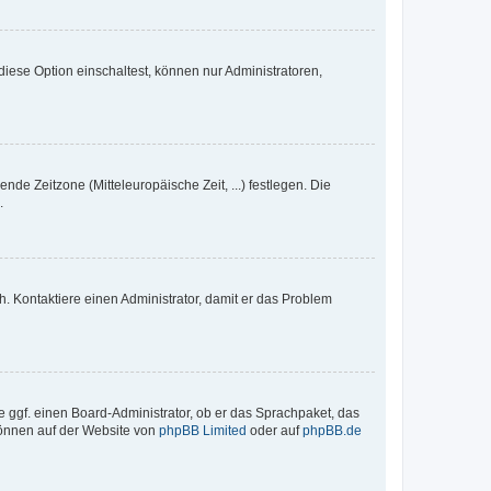
iese Option einschaltest, können nur Administratoren,
nde Zeitzone (Mitteleuropäische Zeit, ...) festlegen. Die
.
sch. Kontaktiere einen Administrator, damit er das Problem
e ggf. einen Board-Administrator, ob er das Sprachpaket, das
 können auf der Website von
phpBB Limited
oder auf
phpBB.de