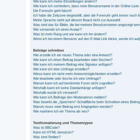
Wie kann ich meine Einstellungen ändern?
Wie kann ich verhindern, dass mein Benutzername in der Online-Liste 
Die Forenuhr geht falsch!
Ich habe die Zeitzone eingestellt, aber die Forenuhr geht immer noch f
Meine Sprache steht auf diesem Board nicht zur Auswahl!
Was sind das für Bilder, die bei meinem Benutzernamen angezeigt we
Wie verwende ich einen Avatar?
Was ist mein Rang und wie kann ich ihn ändern?
Wenn ich bei einem Benutzer auf den E-Mail-Link klicke, werde ich au
Beiträge schreiben
Wie erstelle ich ein neues Thema oder eine Antwort?
Wie kann ich einen Beitrag bearbeiten oder löschen?
Wie kann ich meinem Beitrag eine Signatur anfügen?
Wie kann ich eine Umfrage erstellen?
Wieso kann ich nicht mehr Antwortmöglichkeiten erstellen?
Wie bearbeite oder lösche ich eine Umfrage?
Warum kann ich auf bestimmte Foren nicht zugreifen?
Weshalb kann ich keine Dateianhänge anfügen?
Weshalb wurde ich verwarnt?
Wie kann ich Beiträge den Moderatoren melden?
Was bewirkt die „Speichern“-Schaltfläche beim Schreiben eines Beitra
Warum muss mein Beitrag erst freigegeben werden?
Wie markiere ich ein Thema als neu?
Textformatierung und Thementypen
Was ist BBCode?
Kann ich HTML benutzen?
Was sind Smilies?