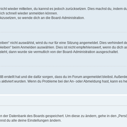
 nicht wieder mitteilen, du kannst es jedoch zurücksetzen. Dies machst du, indem 
 dich schnell wieder anmelden können.
ückzusetzen, so wende dich an die Board-Administration.
en“ nicht auswählst, wirst du nur für eine Sitzung angemeldet. Dies verhindert 
leiben“ beim Anmelden auswählen. Dies ist nicht empfehlenswert, wenn du dich an
 steht, dann wurde sie vermutlich von der Board-Administration ausgeschaltet.
BB erstellt hat und die dafür sorgen, dass du im Forum angemeldet bleibst. Außer
n aktiviert wurden. Wenn du Probleme bei der An- oder Abmeldung hast, kann es he
n in der Datenbank des Boards gespeichert. Um diese zu ändern, gehe in den „Persö
nst du alle deine Einstellungen ändern.