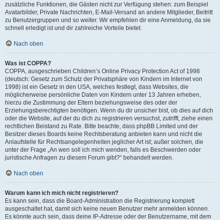
zusätzliche Funktionen, die Gästen nicht zur Verfügung stehen: zum Beispiel
Avatarbilder, Private Nachrichten, E-Mail-Versand an andere Mitglieder, Beitritt
zu Benutzergruppen und so weiter. Wir empfehlen dir eine Anmeldung, da sie
schnell erledigt ist und dir zahlreiche Vorteile bietet.
Nach oben
Was ist COPPA?
COPPA, ausgeschrieben Children’s Online Privacy Protection Act of 1998
(deutsch: Gesetz zum Schutz der Privatsphäre von Kindern im Internet von
1998) ist ein Gesetz in den USA, welches festlegt, dass Websites, die
möglicherweise persönliche Daten von Kindern unter 13 Jahren erheben,
hierzu die Zustimmung der Eltern beziehungsweise des oder der
Erziehungsberechtigten benötigen. Wenn du dir unsicher bist, ob dies auf dich
oder die Website, auf der du dich zu registrieren versuchst, zutrifft, ziehe einen
rechtlichen Beistand zu Rate. Bitte beachte, dass phpBB Limited und der
Besitzer dieses Boards keine Rechtsberatung anbieten kann und nicht die
Anlaufstelle für Rechtsangelegenheiten jeglicher Art ist; außer solchen, die
unter der Frage „An wen soll ich mich wenden, falls es Beschwerden oder
juristische Anfragen zu diesem Forum gibt?“ behandelt werden.
Nach oben
Warum kann ich mich nicht registrieren?
Es kann sein, dass die Board-Administration die Registrierung komplett
ausgeschaltet hat, damit sich keine neuen Benutzer mehr anmelden können.
Es könnte auch sein, dass deine IP-Adresse oder der Benutzername, mit dem