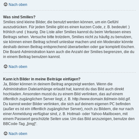
Nach oben
Was sind Smilies?
Smilies sind kleine Bilder, die benutzt werden können, um ein Gefühl
auszudrücken. Für jeden Smilie gibt es einen kurzen Code, z. B. bedeutet :)
fröhlich und :( traurig. Die Liste aller Smilies kannst du beim Verfassen eines
Beitrags sehen. Versuche bitte trotzdem, Smilies nicht zu häufig zu benutzen,
sie können einen Beitrag schnell unlesbar machen und ein Moderator könnte
deshalb deinen Beitrag entsprechend überarbeiten oder gar komplett löschen.
Die Board-Administration kann auch die Anzahl der Smilies begrenzen, die du
in einem Beitrag benutzen kannst.
Nach oben
Kann ich Bilder in meine Beiträge einfügen?
Ja, Bilder können in deinem Beitrag angezeigt werden. Wenn die
Administration Dateianhänge erlaubt hat, kannst du das Bild auch direkt
hochladen. Ansonsten musst du zu einem Bild verlinken, das auf einem
öffentlich zugänglichen Server liegt, z. B. http://www.domain.tld/mein-bild.gif.
Du kannst weder Bilder verlinken, die sich auf deinem eigenen PC befinden
(außer es ist ein öffentlich zugänglicher Server), noch zu Bildern, die nur nach
einer Anmeldung verfügbar sind, z. B. Hotmail- oder Yahoo-Mailboxen, mit
einem Passwort geschützte Seiten usw. Um das Bild anzuzeigen, benutze den
BBCode-Tag „[img]“.
Nach oben