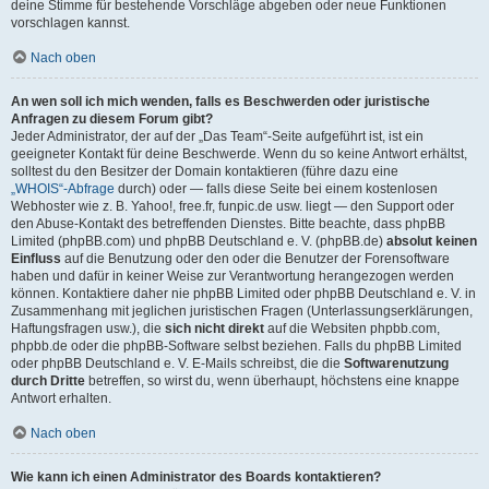
deine Stimme für bestehende Vorschläge abgeben oder neue Funktionen
vorschlagen kannst.
Nach oben
An wen soll ich mich wenden, falls es Beschwerden oder juristische
Anfragen zu diesem Forum gibt?
Jeder Administrator, der auf der „Das Team“-Seite aufgeführt ist, ist ein
geeigneter Kontakt für deine Beschwerde. Wenn du so keine Antwort erhältst,
solltest du den Besitzer der Domain kontaktieren (führe dazu eine
„WHOIS“-Abfrage
durch) oder — falls diese Seite bei einem kostenlosen
Webhoster wie z. B. Yahoo!, free.fr, funpic.de usw. liegt — den Support oder
den Abuse-Kontakt des betreffenden Dienstes. Bitte beachte, dass phpBB
Limited (phpBB.com) und phpBB Deutschland e. V. (phpBB.de)
absolut keinen
Einfluss
auf die Benutzung oder den oder die Benutzer der Forensoftware
haben und dafür in keiner Weise zur Verantwortung herangezogen werden
können. Kontaktiere daher nie phpBB Limited oder phpBB Deutschland e. V. in
Zusammenhang mit jeglichen juristischen Fragen (Unterlassungserklärungen,
Haftungsfragen usw.), die
sich nicht direkt
auf die Websiten phpbb.com,
phpbb.de oder die phpBB-Software selbst beziehen. Falls du phpBB Limited
oder phpBB Deutschland e. V. E-Mails schreibst, die die
Softwarenutzung
durch Dritte
betreffen, so wirst du, wenn überhaupt, höchstens eine knappe
Antwort erhalten.
Nach oben
Wie kann ich einen Administrator des Boards kontaktieren?