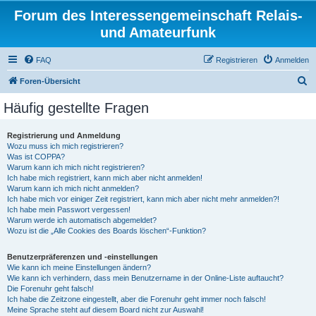
Forum des Interessengemeinschaft Relais-
und Amateurfunk
FAQ
Registrieren
Anmelden
S
Foren-Übersicht
u
Häufig gestellte Fragen
c
h
Registrierung und Anmeldung
Wozu muss ich mich registrieren?
e
Was ist COPPA?
Warum kann ich mich nicht registrieren?
Ich habe mich registriert, kann mich aber nicht anmelden!
Warum kann ich mich nicht anmelden?
Ich habe mich vor einiger Zeit registriert, kann mich aber nicht mehr anmelden?!
Ich habe mein Passwort vergessen!
Warum werde ich automatisch abgemeldet?
Wozu ist die „Alle Cookies des Boards löschen“-Funktion?
Benutzerpräferenzen und -einstellungen
Wie kann ich meine Einstellungen ändern?
Wie kann ich verhindern, dass mein Benutzername in der Online-Liste auftaucht?
Die Forenuhr geht falsch!
Ich habe die Zeitzone eingestellt, aber die Forenuhr geht immer noch falsch!
Meine Sprache steht auf diesem Board nicht zur Auswahl!