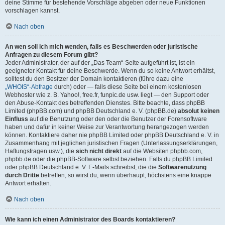
deine Stimme für bestehende Vorschläge abgeben oder neue Funktionen
vorschlagen kannst.
Nach oben
An wen soll ich mich wenden, falls es Beschwerden oder juristische
Anfragen zu diesem Forum gibt?
Jeder Administrator, der auf der „Das Team“-Seite aufgeführt ist, ist ein
geeigneter Kontakt für deine Beschwerde. Wenn du so keine Antwort erhältst,
solltest du den Besitzer der Domain kontaktieren (führe dazu eine
„WHOIS“-Abfrage
durch) oder — falls diese Seite bei einem kostenlosen
Webhoster wie z. B. Yahoo!, free.fr, funpic.de usw. liegt — den Support oder
den Abuse-Kontakt des betreffenden Dienstes. Bitte beachte, dass phpBB
Limited (phpBB.com) und phpBB Deutschland e. V. (phpBB.de)
absolut keinen
Einfluss
auf die Benutzung oder den oder die Benutzer der Forensoftware
haben und dafür in keiner Weise zur Verantwortung herangezogen werden
können. Kontaktiere daher nie phpBB Limited oder phpBB Deutschland e. V. in
Zusammenhang mit jeglichen juristischen Fragen (Unterlassungserklärungen,
Haftungsfragen usw.), die
sich nicht direkt
auf die Websiten phpbb.com,
phpbb.de oder die phpBB-Software selbst beziehen. Falls du phpBB Limited
oder phpBB Deutschland e. V. E-Mails schreibst, die die
Softwarenutzung
durch Dritte
betreffen, so wirst du, wenn überhaupt, höchstens eine knappe
Antwort erhalten.
Nach oben
Wie kann ich einen Administrator des Boards kontaktieren?