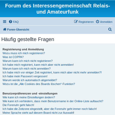
Forum des Interessengemeinschaft Relais-
und Amateurfunk
FAQ
Registrieren
Anmelden
S
Foren-Übersicht
u
Häufig gestellte Fragen
c
h
Registrierung und Anmeldung
Wozu muss ich mich registrieren?
e
Was ist COPPA?
Warum kann ich mich nicht registrieren?
Ich habe mich registriert, kann mich aber nicht anmelden!
Warum kann ich mich nicht anmelden?
Ich habe mich vor einiger Zeit registriert, kann mich aber nicht mehr anmelden?!
Ich habe mein Passwort vergessen!
Warum werde ich automatisch abgemeldet?
Wozu ist die „Alle Cookies des Boards löschen“-Funktion?
Benutzerpräferenzen und -einstellungen
Wie kann ich meine Einstellungen ändern?
Wie kann ich verhindern, dass mein Benutzername in der Online-Liste auftaucht?
Die Forenuhr geht falsch!
Ich habe die Zeitzone eingestellt, aber die Forenuhr geht immer noch falsch!
Meine Sprache steht auf diesem Board nicht zur Auswahl!