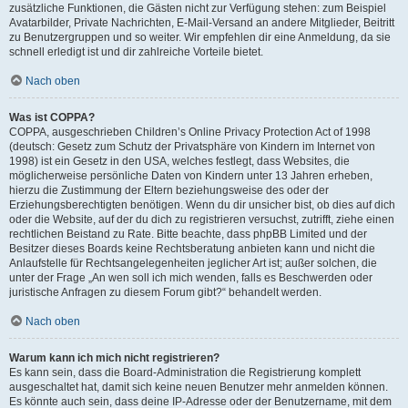
zusätzliche Funktionen, die Gästen nicht zur Verfügung stehen: zum Beispiel
Avatarbilder, Private Nachrichten, E-Mail-Versand an andere Mitglieder, Beitritt
zu Benutzergruppen und so weiter. Wir empfehlen dir eine Anmeldung, da sie
schnell erledigt ist und dir zahlreiche Vorteile bietet.
Nach oben
Was ist COPPA?
COPPA, ausgeschrieben Children’s Online Privacy Protection Act of 1998
(deutsch: Gesetz zum Schutz der Privatsphäre von Kindern im Internet von
1998) ist ein Gesetz in den USA, welches festlegt, dass Websites, die
möglicherweise persönliche Daten von Kindern unter 13 Jahren erheben,
hierzu die Zustimmung der Eltern beziehungsweise des oder der
Erziehungsberechtigten benötigen. Wenn du dir unsicher bist, ob dies auf dich
oder die Website, auf der du dich zu registrieren versuchst, zutrifft, ziehe einen
rechtlichen Beistand zu Rate. Bitte beachte, dass phpBB Limited und der
Besitzer dieses Boards keine Rechtsberatung anbieten kann und nicht die
Anlaufstelle für Rechtsangelegenheiten jeglicher Art ist; außer solchen, die
unter der Frage „An wen soll ich mich wenden, falls es Beschwerden oder
juristische Anfragen zu diesem Forum gibt?“ behandelt werden.
Nach oben
Warum kann ich mich nicht registrieren?
Es kann sein, dass die Board-Administration die Registrierung komplett
ausgeschaltet hat, damit sich keine neuen Benutzer mehr anmelden können.
Es könnte auch sein, dass deine IP-Adresse oder der Benutzername, mit dem