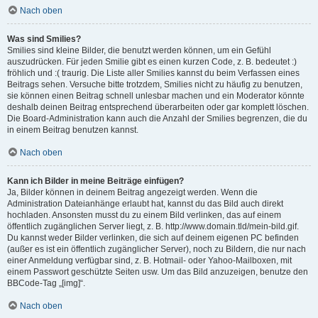
Nach oben
Was sind Smilies?
Smilies sind kleine Bilder, die benutzt werden können, um ein Gefühl
auszudrücken. Für jeden Smilie gibt es einen kurzen Code, z. B. bedeutet :)
fröhlich und :( traurig. Die Liste aller Smilies kannst du beim Verfassen eines
Beitrags sehen. Versuche bitte trotzdem, Smilies nicht zu häufig zu benutzen,
sie können einen Beitrag schnell unlesbar machen und ein Moderator könnte
deshalb deinen Beitrag entsprechend überarbeiten oder gar komplett löschen.
Die Board-Administration kann auch die Anzahl der Smilies begrenzen, die du
in einem Beitrag benutzen kannst.
Nach oben
Kann ich Bilder in meine Beiträge einfügen?
Ja, Bilder können in deinem Beitrag angezeigt werden. Wenn die
Administration Dateianhänge erlaubt hat, kannst du das Bild auch direkt
hochladen. Ansonsten musst du zu einem Bild verlinken, das auf einem
öffentlich zugänglichen Server liegt, z. B. http://www.domain.tld/mein-bild.gif.
Du kannst weder Bilder verlinken, die sich auf deinem eigenen PC befinden
(außer es ist ein öffentlich zugänglicher Server), noch zu Bildern, die nur nach
einer Anmeldung verfügbar sind, z. B. Hotmail- oder Yahoo-Mailboxen, mit
einem Passwort geschützte Seiten usw. Um das Bild anzuzeigen, benutze den
BBCode-Tag „[img]“.
Nach oben