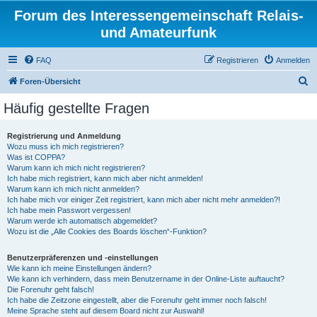
Forum des Interessengemeinschaft Relais-
und Amateurfunk
FAQ
Registrieren
Anmelden
S
Foren-Übersicht
u
Häufig gestellte Fragen
c
h
Registrierung und Anmeldung
Wozu muss ich mich registrieren?
e
Was ist COPPA?
Warum kann ich mich nicht registrieren?
Ich habe mich registriert, kann mich aber nicht anmelden!
Warum kann ich mich nicht anmelden?
Ich habe mich vor einiger Zeit registriert, kann mich aber nicht mehr anmelden?!
Ich habe mein Passwort vergessen!
Warum werde ich automatisch abgemeldet?
Wozu ist die „Alle Cookies des Boards löschen“-Funktion?
Benutzerpräferenzen und -einstellungen
Wie kann ich meine Einstellungen ändern?
Wie kann ich verhindern, dass mein Benutzername in der Online-Liste auftaucht?
Die Forenuhr geht falsch!
Ich habe die Zeitzone eingestellt, aber die Forenuhr geht immer noch falsch!
Meine Sprache steht auf diesem Board nicht zur Auswahl!