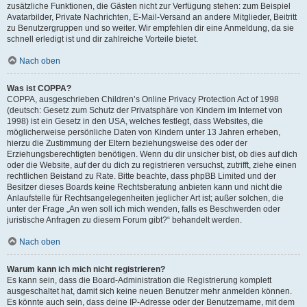
zusätzliche Funktionen, die Gästen nicht zur Verfügung stehen: zum Beispiel
Avatarbilder, Private Nachrichten, E-Mail-Versand an andere Mitglieder, Beitritt
zu Benutzergruppen und so weiter. Wir empfehlen dir eine Anmeldung, da sie
schnell erledigt ist und dir zahlreiche Vorteile bietet.
Nach oben
Was ist COPPA?
COPPA, ausgeschrieben Children’s Online Privacy Protection Act of 1998
(deutsch: Gesetz zum Schutz der Privatsphäre von Kindern im Internet von
1998) ist ein Gesetz in den USA, welches festlegt, dass Websites, die
möglicherweise persönliche Daten von Kindern unter 13 Jahren erheben,
hierzu die Zustimmung der Eltern beziehungsweise des oder der
Erziehungsberechtigten benötigen. Wenn du dir unsicher bist, ob dies auf dich
oder die Website, auf der du dich zu registrieren versuchst, zutrifft, ziehe einen
rechtlichen Beistand zu Rate. Bitte beachte, dass phpBB Limited und der
Besitzer dieses Boards keine Rechtsberatung anbieten kann und nicht die
Anlaufstelle für Rechtsangelegenheiten jeglicher Art ist; außer solchen, die
unter der Frage „An wen soll ich mich wenden, falls es Beschwerden oder
juristische Anfragen zu diesem Forum gibt?“ behandelt werden.
Nach oben
Warum kann ich mich nicht registrieren?
Es kann sein, dass die Board-Administration die Registrierung komplett
ausgeschaltet hat, damit sich keine neuen Benutzer mehr anmelden können.
Es könnte auch sein, dass deine IP-Adresse oder der Benutzername, mit dem