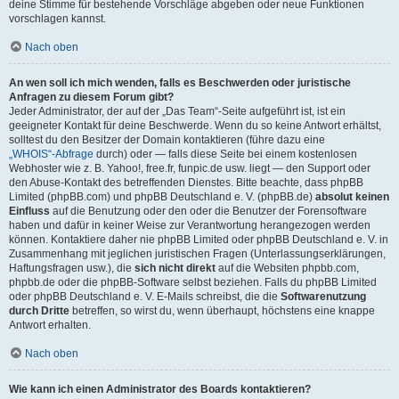
deine Stimme für bestehende Vorschläge abgeben oder neue Funktionen
vorschlagen kannst.
Nach oben
An wen soll ich mich wenden, falls es Beschwerden oder juristische
Anfragen zu diesem Forum gibt?
Jeder Administrator, der auf der „Das Team“-Seite aufgeführt ist, ist ein
geeigneter Kontakt für deine Beschwerde. Wenn du so keine Antwort erhältst,
solltest du den Besitzer der Domain kontaktieren (führe dazu eine
„WHOIS“-Abfrage
durch) oder — falls diese Seite bei einem kostenlosen
Webhoster wie z. B. Yahoo!, free.fr, funpic.de usw. liegt — den Support oder
den Abuse-Kontakt des betreffenden Dienstes. Bitte beachte, dass phpBB
Limited (phpBB.com) und phpBB Deutschland e. V. (phpBB.de)
absolut keinen
Einfluss
auf die Benutzung oder den oder die Benutzer der Forensoftware
haben und dafür in keiner Weise zur Verantwortung herangezogen werden
können. Kontaktiere daher nie phpBB Limited oder phpBB Deutschland e. V. in
Zusammenhang mit jeglichen juristischen Fragen (Unterlassungserklärungen,
Haftungsfragen usw.), die
sich nicht direkt
auf die Websiten phpbb.com,
phpbb.de oder die phpBB-Software selbst beziehen. Falls du phpBB Limited
oder phpBB Deutschland e. V. E-Mails schreibst, die die
Softwarenutzung
durch Dritte
betreffen, so wirst du, wenn überhaupt, höchstens eine knappe
Antwort erhalten.
Nach oben
Wie kann ich einen Administrator des Boards kontaktieren?