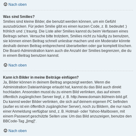
Nach oben
Was sind Smilies?
Smilies sind kleine Bilder, die benutzt werden können, um ein Gefühl
auszudrücken. Für jeden Smilie gibt es einen kurzen Code, z. B. bedeutet :)
fröhlich und :( traurig. Die Liste aller Smilies kannst du beim Verfassen eines
Beitrags sehen. Versuche bitte trotzdem, Smilies nicht zu häufig zu benutzen,
sie können einen Beitrag schnell unlesbar machen und ein Moderator könnte
deshalb deinen Beitrag entsprechend überarbeiten oder gar komplett löschen.
Die Board-Administration kann auch die Anzahl der Smilies begrenzen, die du
in einem Beitrag benutzen kannst.
Nach oben
Kann ich Bilder in meine Beiträge einfügen?
Ja, Bilder können in deinem Beitrag angezeigt werden. Wenn die
Administration Dateianhänge erlaubt hat, kannst du das Bild auch direkt
hochladen. Ansonsten musst du zu einem Bild verlinken, das auf einem
öffentlich zugänglichen Server liegt, z. B. http://www.domain.tld/mein-bild.gif.
Du kannst weder Bilder verlinken, die sich auf deinem eigenen PC befinden
(außer es ist ein öffentlich zugänglicher Server), noch zu Bildern, die nur nach
einer Anmeldung verfügbar sind, z. B. Hotmail- oder Yahoo-Mailboxen, mit
einem Passwort geschützte Seiten usw. Um das Bild anzuzeigen, benutze den
BBCode-Tag „[img]“.
Nach oben