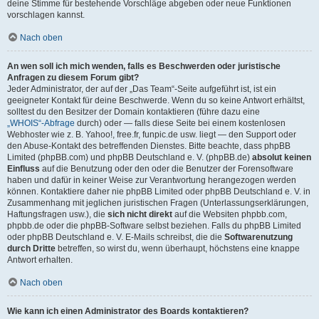
deine Stimme für bestehende Vorschläge abgeben oder neue Funktionen
vorschlagen kannst.
Nach oben
An wen soll ich mich wenden, falls es Beschwerden oder juristische
Anfragen zu diesem Forum gibt?
Jeder Administrator, der auf der „Das Team“-Seite aufgeführt ist, ist ein
geeigneter Kontakt für deine Beschwerde. Wenn du so keine Antwort erhältst,
solltest du den Besitzer der Domain kontaktieren (führe dazu eine
„WHOIS“-Abfrage
durch) oder — falls diese Seite bei einem kostenlosen
Webhoster wie z. B. Yahoo!, free.fr, funpic.de usw. liegt — den Support oder
den Abuse-Kontakt des betreffenden Dienstes. Bitte beachte, dass phpBB
Limited (phpBB.com) und phpBB Deutschland e. V. (phpBB.de)
absolut keinen
Einfluss
auf die Benutzung oder den oder die Benutzer der Forensoftware
haben und dafür in keiner Weise zur Verantwortung herangezogen werden
können. Kontaktiere daher nie phpBB Limited oder phpBB Deutschland e. V. in
Zusammenhang mit jeglichen juristischen Fragen (Unterlassungserklärungen,
Haftungsfragen usw.), die
sich nicht direkt
auf die Websiten phpbb.com,
phpbb.de oder die phpBB-Software selbst beziehen. Falls du phpBB Limited
oder phpBB Deutschland e. V. E-Mails schreibst, die die
Softwarenutzung
durch Dritte
betreffen, so wirst du, wenn überhaupt, höchstens eine knappe
Antwort erhalten.
Nach oben
Wie kann ich einen Administrator des Boards kontaktieren?