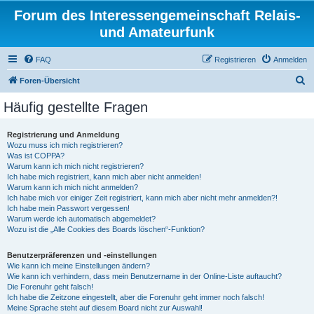
Forum des Interessengemeinschaft Relais-
und Amateurfunk
FAQ
Registrieren
Anmelden
S
Foren-Übersicht
u
Häufig gestellte Fragen
c
h
Registrierung und Anmeldung
Wozu muss ich mich registrieren?
e
Was ist COPPA?
Warum kann ich mich nicht registrieren?
Ich habe mich registriert, kann mich aber nicht anmelden!
Warum kann ich mich nicht anmelden?
Ich habe mich vor einiger Zeit registriert, kann mich aber nicht mehr anmelden?!
Ich habe mein Passwort vergessen!
Warum werde ich automatisch abgemeldet?
Wozu ist die „Alle Cookies des Boards löschen“-Funktion?
Benutzerpräferenzen und -einstellungen
Wie kann ich meine Einstellungen ändern?
Wie kann ich verhindern, dass mein Benutzername in der Online-Liste auftaucht?
Die Forenuhr geht falsch!
Ich habe die Zeitzone eingestellt, aber die Forenuhr geht immer noch falsch!
Meine Sprache steht auf diesem Board nicht zur Auswahl!