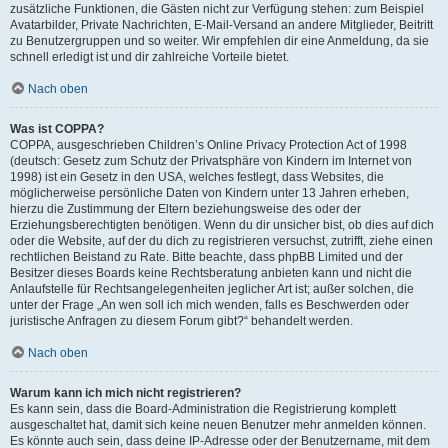
zusätzliche Funktionen, die Gästen nicht zur Verfügung stehen: zum Beispiel
Avatarbilder, Private Nachrichten, E-Mail-Versand an andere Mitglieder, Beitritt
zu Benutzergruppen und so weiter. Wir empfehlen dir eine Anmeldung, da sie
schnell erledigt ist und dir zahlreiche Vorteile bietet.
Nach oben
Was ist COPPA?
COPPA, ausgeschrieben Children’s Online Privacy Protection Act of 1998
(deutsch: Gesetz zum Schutz der Privatsphäre von Kindern im Internet von
1998) ist ein Gesetz in den USA, welches festlegt, dass Websites, die
möglicherweise persönliche Daten von Kindern unter 13 Jahren erheben,
hierzu die Zustimmung der Eltern beziehungsweise des oder der
Erziehungsberechtigten benötigen. Wenn du dir unsicher bist, ob dies auf dich
oder die Website, auf der du dich zu registrieren versuchst, zutrifft, ziehe einen
rechtlichen Beistand zu Rate. Bitte beachte, dass phpBB Limited und der
Besitzer dieses Boards keine Rechtsberatung anbieten kann und nicht die
Anlaufstelle für Rechtsangelegenheiten jeglicher Art ist; außer solchen, die
unter der Frage „An wen soll ich mich wenden, falls es Beschwerden oder
juristische Anfragen zu diesem Forum gibt?“ behandelt werden.
Nach oben
Warum kann ich mich nicht registrieren?
Es kann sein, dass die Board-Administration die Registrierung komplett
ausgeschaltet hat, damit sich keine neuen Benutzer mehr anmelden können.
Es könnte auch sein, dass deine IP-Adresse oder der Benutzername, mit dem