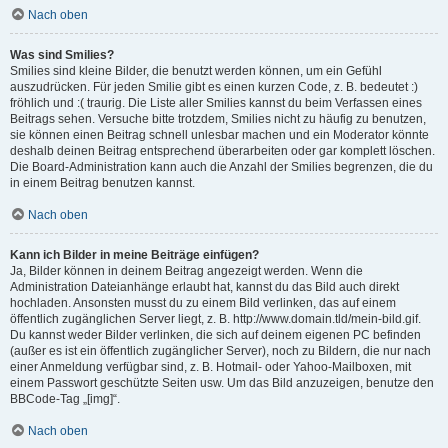
Nach oben
Was sind Smilies?
Smilies sind kleine Bilder, die benutzt werden können, um ein Gefühl
auszudrücken. Für jeden Smilie gibt es einen kurzen Code, z. B. bedeutet :)
fröhlich und :( traurig. Die Liste aller Smilies kannst du beim Verfassen eines
Beitrags sehen. Versuche bitte trotzdem, Smilies nicht zu häufig zu benutzen,
sie können einen Beitrag schnell unlesbar machen und ein Moderator könnte
deshalb deinen Beitrag entsprechend überarbeiten oder gar komplett löschen.
Die Board-Administration kann auch die Anzahl der Smilies begrenzen, die du
in einem Beitrag benutzen kannst.
Nach oben
Kann ich Bilder in meine Beiträge einfügen?
Ja, Bilder können in deinem Beitrag angezeigt werden. Wenn die
Administration Dateianhänge erlaubt hat, kannst du das Bild auch direkt
hochladen. Ansonsten musst du zu einem Bild verlinken, das auf einem
öffentlich zugänglichen Server liegt, z. B. http://www.domain.tld/mein-bild.gif.
Du kannst weder Bilder verlinken, die sich auf deinem eigenen PC befinden
(außer es ist ein öffentlich zugänglicher Server), noch zu Bildern, die nur nach
einer Anmeldung verfügbar sind, z. B. Hotmail- oder Yahoo-Mailboxen, mit
einem Passwort geschützte Seiten usw. Um das Bild anzuzeigen, benutze den
BBCode-Tag „[img]“.
Nach oben