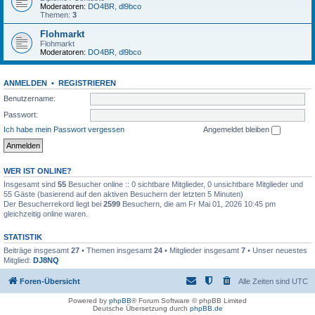
Moderatoren:
DO4BR
,
dl9bco
Themen:
3
Flohmarkt
Flohmarkt
Moderatoren:
DO4BR
,
dl9bco
ANMELDEN
•
REGISTRIEREN
Benutzername:
Passwort:
Ich habe mein Passwort vergessen
Angemeldet bleiben
WER IST ONLINE?
Insgesamt sind
55
Besucher online :: 0 sichtbare Mitglieder, 0 unsichtbare Mitglieder und
55 Gäste (basierend auf den aktiven Besuchern der letzten 5 Minuten)
Der Besucherrekord liegt bei
2599
Besuchern, die am Fr Mai 01, 2026 10:45 pm
gleichzeitig online waren.
STATISTIK
Beiträge insgesamt
27
• Themen insgesamt
24
• Mitglieder insgesamt
7
• Unser neuestes
Mitglied:
DJ8NQ
Foren-Übersicht
Alle Zeiten sind
UTC
Powered by
phpBB
® Forum Software © phpBB Limited
Deutsche Übersetzung durch
phpBB.de