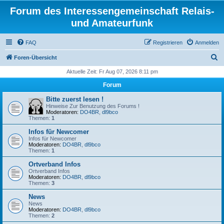
Forum des Interessengemeinschaft Relais-
und Amateurfunk
FAQ
Registrieren
Anmelden
S
Foren-Übersicht
u
Aktuelle Zeit: Fr Aug 07, 2026 8:11 pm
c
Forum
h
Bitte zuerst lesen !
e
Hinweise Zur Benutzung des Forums !
Moderatoren:
DO4BR
,
dl9bco
Themen:
1
Infos für Newcomer
Infos für Newcomer
Moderatoren:
DO4BR
,
dl9bco
Themen:
1
Ortverband Infos
Ortverband Infos
Moderatoren:
DO4BR
,
dl9bco
Themen:
3
News
News
Moderatoren:
DO4BR
,
dl9bco
Themen:
2