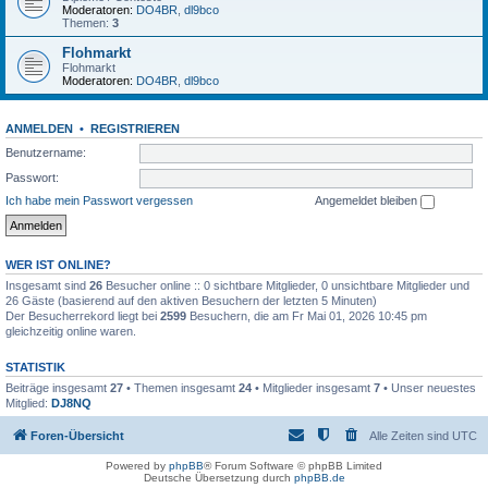
Moderatoren:
DO4BR
,
dl9bco
Themen:
3
Flohmarkt
Flohmarkt
Moderatoren:
DO4BR
,
dl9bco
ANMELDEN
•
REGISTRIEREN
Benutzername:
Passwort:
Ich habe mein Passwort vergessen
Angemeldet bleiben
WER IST ONLINE?
Insgesamt sind
26
Besucher online :: 0 sichtbare Mitglieder, 0 unsichtbare Mitglieder und
26 Gäste (basierend auf den aktiven Besuchern der letzten 5 Minuten)
Der Besucherrekord liegt bei
2599
Besuchern, die am Fr Mai 01, 2026 10:45 pm
gleichzeitig online waren.
STATISTIK
Beiträge insgesamt
27
• Themen insgesamt
24
• Mitglieder insgesamt
7
• Unser neuestes
Mitglied:
DJ8NQ
Foren-Übersicht
Alle Zeiten sind
UTC
Powered by
phpBB
® Forum Software © phpBB Limited
Deutsche Übersetzung durch
phpBB.de