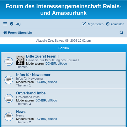
Forum des Interessengemeinschaft Relais-
und Amateurfunk
FAQ
Registrieren
Anmelden
S
Foren-Übersicht
u
Aktuelle Zeit: Sa Aug 08, 2026 10:02 pm
c
Forum
h
Bitte zuerst lesen !
e
Hinweise Zur Benutzung des Forums !
Moderatoren:
DO4BR
,
dl9bco
Themen:
1
Infos für Newcomer
Infos für Newcomer
Moderatoren:
DO4BR
,
dl9bco
Themen:
1
Ortverband Infos
Ortverband Infos
Moderatoren:
DO4BR
,
dl9bco
Themen:
3
News
News
Moderatoren:
DO4BR
,
dl9bco
Themen:
2