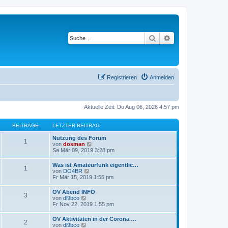
Suche
Erweiterte Suche
Registrieren
Anmelden
Aktuelle Zeit: Do Aug 06, 2026 4:57 pm
BEITRÄGE
LETZTER BEITRAG
Nutzung des Forum
1
N
von
dosman
e
Sa Mär 09, 2019 3:28 pm
u
e
Was ist Amateurfunk eigentlic…
1
s
N
von
DO4BR
t
e
Fr Mär 15, 2019 1:55 pm
e
u
r
e
OV Abend INFO
B
3
s
N
von
dl9bco
e
t
e
Fr Nov 22, 2019 1:55 pm
i
e
u
t
r
e
r
OV Aktivitäten in der Corona …
B
2
s
a
N
von
dl9bco
e