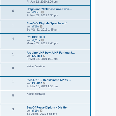
t
g
e
Fr Jun 12, 2020 2:06 pm
i
e
u
t
r
e
r
Helgoland 2020 Das Funk-Even…
B
6
s
a
N
von
dl9bco
e
t
g
e
Fr Nov 22, 2019 1:38 pm
i
e
u
t
r
e
r
B
FreeDV - Digitale Sprache auf…
s
1
a
N
e
von
df1bv
t
g
e
i
So Mär 31, 2019 1:35 pm
e
u
t
r
e
r
B
Re: DBOOLD
4
s
a
e
N
von
dg2bsl
t
g
i
e
Mo Apr 29, 2019 2:45 pm
e
t
u
r
r
e
B
a
s
Arduino VHF bzw. UHF Funkgerä…
1
e
g
t
N
von
DO4BR
i
e
e
Fr Mär 15, 2019 1:11 pm
t
r
u
r
B
e
Keine Beiträge
a
0
e
s
g
i
t
t
e
r
r
PicoAPRS - Der kleinste APRS …
a
B
1
N
von
DO4BR
g
e
e
Fr Mär 15, 2019 1:36 pm
i
u
t
e
r
Keine Beiträge
0
s
a
t
g
e
r
Sea Of Peace Diplom - Die Her…
B
3
N
von
df1bv
e
e
Sa Jul 06, 2019 8:55 pm
i