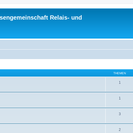
sengemeinschaft Relais- und
THEMEN
1
1
3
2