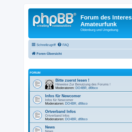
Forum des Interes
Amateurfunk
Oldenburg und Umgebung
Schnellzugriff
FAQ
Foren-Übersicht
FORUM
Bitte zuerst lesen !
Hinweise Zur Benutzung des Forums !
Moderatoren:
DO4BR
,
dl9bco
Infos für Newcomer
Infos für Newcomer
Moderatoren:
DO4BR
,
dl9bco
Ortverband Infos
Ortverband Infos
Moderatoren:
DO4BR
,
dl9bco
News
News