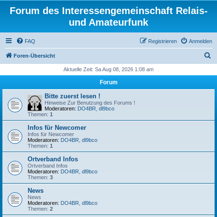
Forum des Interessengemeinschaft Relais-
und Amateurfunk
FAQ
Registrieren
Anmelden
S
Foren-Übersicht
u
Aktuelle Zeit: Sa Aug 08, 2026 1:08 am
c
Forum
h
Bitte zuerst lesen !
e
Hinweise Zur Benutzung des Forums !
Moderatoren:
DO4BR
,
dl9bco
Themen:
1
Infos für Newcomer
Infos für Newcomer
Moderatoren:
DO4BR
,
dl9bco
Themen:
1
Ortverband Infos
Ortverband Infos
Moderatoren:
DO4BR
,
dl9bco
Themen:
3
News
News
Moderatoren:
DO4BR
,
dl9bco
Themen:
2