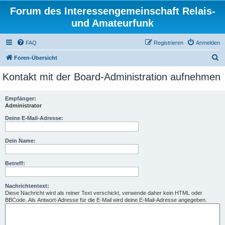
Forum des Interessengemeinschaft Relais-
und Amateurfunk
FAQ
Registrieren
Anmelden
S
Foren-Übersicht
u
Kontakt mit der Board-Administration aufnehmen
c
h
Empfänger:
Administrator
e
Deine E-Mail-Adresse:
Dein Name:
Betreff:
Nachrichtentext:
Diese Nachricht wird als reiner Text verschickt, verwende daher kein HTML oder
BBCode. Als Antwort-Adresse für die E-Mail wird deine E-Mail-Adresse angegeben.