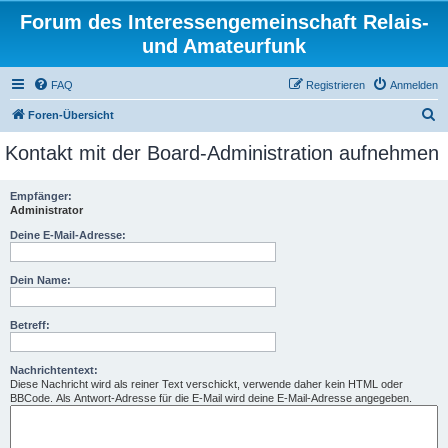
Forum des Interessengemeinschaft Relais-
und Amateurfunk
FAQ
Registrieren
Anmelden
S
Foren-Übersicht
u
Kontakt mit der Board-Administration aufnehmen
c
h
Empfänger:
Administrator
e
Deine E-Mail-Adresse:
Dein Name:
Betreff:
Nachrichtentext:
Diese Nachricht wird als reiner Text verschickt, verwende daher kein HTML oder
BBCode. Als Antwort-Adresse für die E-Mail wird deine E-Mail-Adresse angegeben.