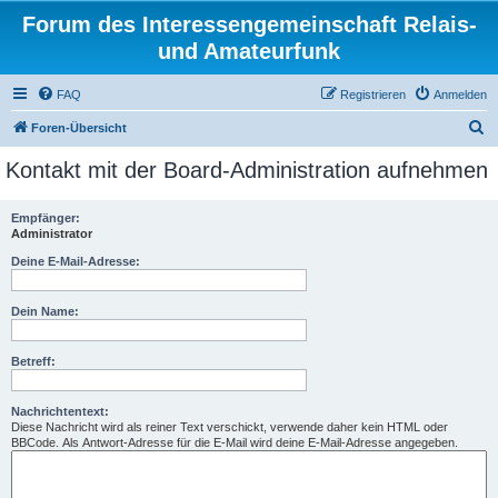
Forum des Interessengemeinschaft Relais-
und Amateurfunk
FAQ
Registrieren
Anmelden
S
Foren-Übersicht
u
Kontakt mit der Board-Administration aufnehmen
c
h
Empfänger:
Administrator
e
Deine E-Mail-Adresse:
Dein Name:
Betreff:
Nachrichtentext:
Diese Nachricht wird als reiner Text verschickt, verwende daher kein HTML oder
BBCode. Als Antwort-Adresse für die E-Mail wird deine E-Mail-Adresse angegeben.