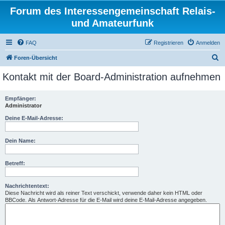
Forum des Interessengemeinschaft Relais-
und Amateurfunk
FAQ
Registrieren
Anmelden
S
Foren-Übersicht
u
Kontakt mit der Board-Administration aufnehmen
c
h
Empfänger:
Administrator
e
Deine E-Mail-Adresse:
Dein Name:
Betreff:
Nachrichtentext:
Diese Nachricht wird als reiner Text verschickt, verwende daher kein HTML oder
BBCode. Als Antwort-Adresse für die E-Mail wird deine E-Mail-Adresse angegeben.