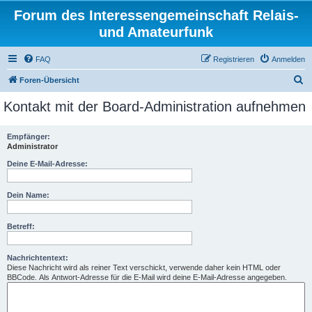
Forum des Interessengemeinschaft Relais-
und Amateurfunk
FAQ
Registrieren
Anmelden
S
Foren-Übersicht
u
Kontakt mit der Board-Administration aufnehmen
c
h
Empfänger:
Administrator
e
Deine E-Mail-Adresse:
Dein Name:
Betreff:
Nachrichtentext:
Diese Nachricht wird als reiner Text verschickt, verwende daher kein HTML oder
BBCode. Als Antwort-Adresse für die E-Mail wird deine E-Mail-Adresse angegeben.