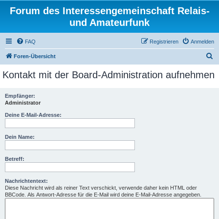
Forum des Interessengemeinschaft Relais-
und Amateurfunk
FAQ
Registrieren
Anmelden
S
Foren-Übersicht
u
Kontakt mit der Board-Administration aufnehmen
c
h
Empfänger:
Administrator
e
Deine E-Mail-Adresse:
Dein Name:
Betreff:
Nachrichtentext:
Diese Nachricht wird als reiner Text verschickt, verwende daher kein HTML oder
BBCode. Als Antwort-Adresse für die E-Mail wird deine E-Mail-Adresse angegeben.