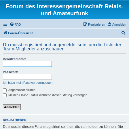
Forum des Interessengemeinschaft Relais-
und Amateurfunk
FAQ
Registrieren
Anmelden
S
Foren-Übersicht
u
Du musst registriert und angemeldet sein, um die Liste der
c
Team-Mitglieder anzuschauen.
h
Benutzername:
e
Passwort:
Ich habe mein Passwort vergessen
Angemeldet bleiben
Meinen Online-Status während dieser Sitzung verbergen
REGISTRIEREN
Du musst in diesem Forum registriert sein, um dich anmelden zu können. Die