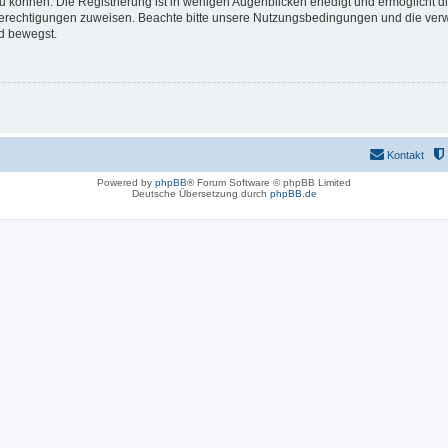
 können. Die Registrierung ist in wenigen Augenblicken erledigt und ermöglicht di
 Berechtigungen zuweisen. Beachte bitte unsere Nutzungsbedingungen und die verwa
d bewegst.
Kontakt
Powered by
phpBB
® Forum Software © phpBB Limited
Deutsche Übersetzung durch
phpBB.de