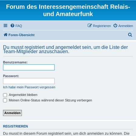
Forum des Interessengemeinschaft Relais-
und Amateurfunk
FAQ
Registrieren
Anmelden
S
Foren-Übersicht
u
Du musst registriert und angemeldet sein, um die Liste der
c
Team-Mitglieder anzuschauen.
h
Benutzername:
e
Passwort:
Ich habe mein Passwort vergessen
Angemeldet bleiben
Meinen Online-Status während dieser Sitzung verbergen
REGISTRIEREN
Du musst in diesem Forum registriert sein, um dich anmelden zu können. Die