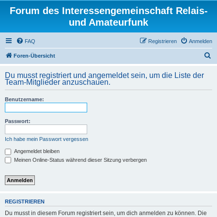
Forum des Interessengemeinschaft Relais-
und Amateurfunk
FAQ
Registrieren
Anmelden
S
Foren-Übersicht
u
Du musst registriert und angemeldet sein, um die Liste der
c
Team-Mitglieder anzuschauen.
h
Benutzername:
e
Passwort:
Ich habe mein Passwort vergessen
Angemeldet bleiben
Meinen Online-Status während dieser Sitzung verbergen
REGISTRIEREN
Du musst in diesem Forum registriert sein, um dich anmelden zu können. Die