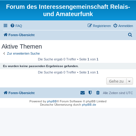
Forum des Interessengemeinschaft Relais-
und Amateurfunk
FAQ
Registrieren
Anmelden
S
Foren-Übersicht
u
Aktive Themen
c
Zur erweiterten Suche
h
Die Suche ergab 0 Treffer • Seite
1
von
1
e
Es wurden keine passenden Ergebnisse gefunden.
Die Suche ergab 0 Treffer • Seite
1
von
1
Gehe zu
Foren-Übersicht
Alle Zeiten sind
UTC
Powered by
phpBB
® Forum Software © phpBB Limited
Deutsche Übersetzung durch
phpBB.de