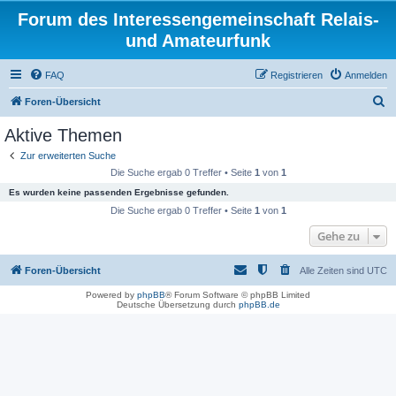
Forum des Interessengemeinschaft Relais-
und Amateurfunk
FAQ
Registrieren
Anmelden
S
Foren-Übersicht
u
Aktive Themen
c
Zur erweiterten Suche
h
Die Suche ergab 0 Treffer • Seite
1
von
1
e
Es wurden keine passenden Ergebnisse gefunden.
Die Suche ergab 0 Treffer • Seite
1
von
1
Gehe zu
Foren-Übersicht
Alle Zeiten sind
UTC
Powered by
phpBB
® Forum Software © phpBB Limited
Deutsche Übersetzung durch
phpBB.de