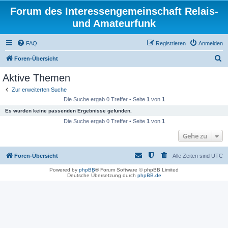
Forum des Interessengemeinschaft Relais-
und Amateurfunk
FAQ
Registrieren
Anmelden
S
Foren-Übersicht
u
Aktive Themen
c
Zur erweiterten Suche
h
Die Suche ergab 0 Treffer • Seite
1
von
1
e
Es wurden keine passenden Ergebnisse gefunden.
Die Suche ergab 0 Treffer • Seite
1
von
1
Gehe zu
Foren-Übersicht
Alle Zeiten sind
UTC
Powered by
phpBB
® Forum Software © phpBB Limited
Deutsche Übersetzung durch
phpBB.de