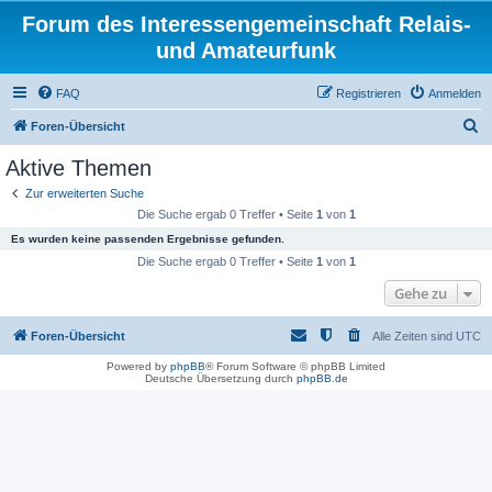
Forum des Interessengemeinschaft Relais-
und Amateurfunk
FAQ
Registrieren
Anmelden
S
Foren-Übersicht
u
Aktive Themen
c
Zur erweiterten Suche
h
Die Suche ergab 0 Treffer • Seite
1
von
1
e
Es wurden keine passenden Ergebnisse gefunden.
Die Suche ergab 0 Treffer • Seite
1
von
1
Gehe zu
Foren-Übersicht
Alle Zeiten sind
UTC
Powered by
phpBB
® Forum Software © phpBB Limited
Deutsche Übersetzung durch
phpBB.de