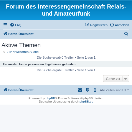
Forum des Interessengemeinschaft Relais-
und Amateurfunk
FAQ
Registrieren
Anmelden
S
Foren-Übersicht
u
Aktive Themen
c
Zur erweiterten Suche
h
Die Suche ergab 0 Treffer • Seite
1
von
1
e
Es wurden keine passenden Ergebnisse gefunden.
Die Suche ergab 0 Treffer • Seite
1
von
1
Gehe zu
Foren-Übersicht
Alle Zeiten sind
UTC
Powered by
phpBB
® Forum Software © phpBB Limited
Deutsche Übersetzung durch
phpBB.de