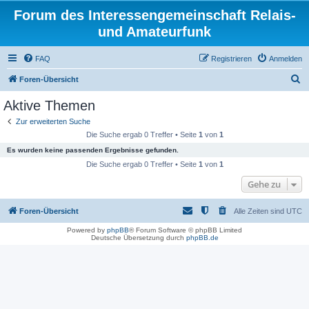
Forum des Interessengemeinschaft Relais-
und Amateurfunk
FAQ
Registrieren
Anmelden
S
Foren-Übersicht
u
Aktive Themen
c
Zur erweiterten Suche
h
Die Suche ergab 0 Treffer • Seite
1
von
1
e
Es wurden keine passenden Ergebnisse gefunden.
Die Suche ergab 0 Treffer • Seite
1
von
1
Gehe zu
Foren-Übersicht
Alle Zeiten sind
UTC
Powered by
phpBB
® Forum Software © phpBB Limited
Deutsche Übersetzung durch
phpBB.de