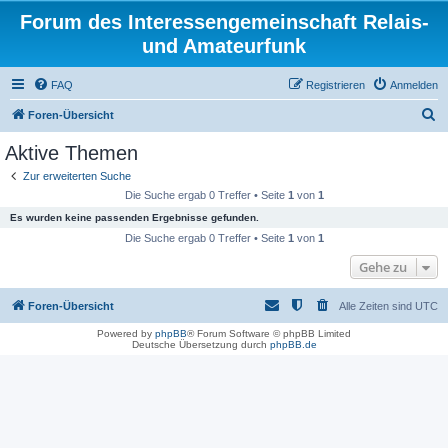
Forum des Interessengemeinschaft Relais-
und Amateurfunk
FAQ
Registrieren
Anmelden
S
Foren-Übersicht
u
Aktive Themen
c
Zur erweiterten Suche
h
Die Suche ergab 0 Treffer • Seite
1
von
1
e
Es wurden keine passenden Ergebnisse gefunden.
Die Suche ergab 0 Treffer • Seite
1
von
1
Gehe zu
Foren-Übersicht
Alle Zeiten sind
UTC
Powered by
phpBB
® Forum Software © phpBB Limited
Deutsche Übersetzung durch
phpBB.de