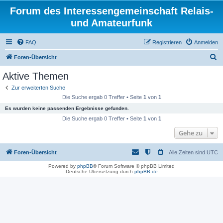
Forum des Interessengemeinschaft Relais-
und Amateurfunk
FAQ
Registrieren
Anmelden
S
Foren-Übersicht
u
Aktive Themen
c
Zur erweiterten Suche
h
Die Suche ergab 0 Treffer • Seite
1
von
1
e
Es wurden keine passenden Ergebnisse gefunden.
Die Suche ergab 0 Treffer • Seite
1
von
1
Gehe zu
Foren-Übersicht
Alle Zeiten sind
UTC
Powered by
phpBB
® Forum Software © phpBB Limited
Deutsche Übersetzung durch
phpBB.de