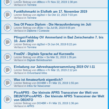
Letzter Beitrag von
dl9bco
«
Fr Nov 22, 2019 1:38 pm
Verfasst in
Termine
Funkflohmarkt in Elsfleth am 17. November 2019
Letzter Beitrag von
dg2bsl
«
So Okt 13, 2019 7:03 pm
Verfasst in
Termine
Sea Of Peace Diplom - Die Herausforderung im Juli
Letzter Beitrag von
df1bv
«
Sa Jul 06, 2019 8:55 pm
Verfasst in
Diplome / Conteste
Pfingst-Fieldday OV Ammerland in Bad Zwischenahn 7. bis
10. Juni 2019
Letzter Beitrag von
dg2bsl
«
Di Jun 04, 2019 8:22 pm
Verfasst in
Termine
FreeDV - Digitale Sprache auf Kurzwelle
Letzter Beitrag von
df1bv
«
So Mär 31, 2019 1:35 pm
Verfasst in
Digitale Betriebsarten
Einladung zur Jahreshauptversammlung 2019 OV I-11
Letzter Beitrag von
dl9bco
«
Fr Mär 15, 2019 2:12 pm
Verfasst in
Ortverband Infos
Was ist Amateurfunk eigentlich?
Letzter Beitrag von
DO4BR
«
Fr Mär 15, 2019 1:55 pm
Verfasst in
Infos für Newcomer
PicoAPRS - Der kleinste APRS Transceiver der Welt von
DB1NTOPicoAPRS - Der kleinste APRS Transceiver der Welt
von DB1NTO
Letzter Beitrag von
DO4BR
«
Fr Mär 15, 2019 1:36 pm
Verfasst in
APRS