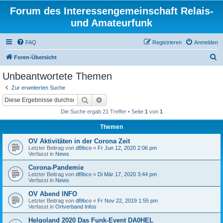
Forum des Interessengemeinschaft Relais-
und Amateurfunk
FAQ
Registrieren
Anmelden
S
Foren-Übersicht
u
Unbeantwortete Themen
c
Zur erweiterten Suche
h
Suche
Erweiterte Suche
e
Die Suche ergab 21 Treffer • Seite
1
von
1
Themen
OV Aktivitäten in der Corona Zeit
Letzter Beitrag von
dl9bco
«
Fr Jun 12, 2020 2:06 pm
Verfasst in
News
Corona-Pandemie
Letzter Beitrag von
dl9bco
«
Di Mär 17, 2020 3:44 pm
Verfasst in
News
OV Abend INFO
Letzter Beitrag von
dl9bco
«
Fr Nov 22, 2019 1:55 pm
Verfasst in
Ortverband Infos
Helgoland 2020 Das Funk-Event DA0HEL