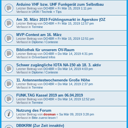
Arduino VHF bzw. UHF Funkgerät zum Selbstbau
Letzter Beitrag von
DO4BR
«
Fr Mär 15, 2019 1:11 pm
Verfasst in
UKW / Technik + Tips
Am 30. März 2019 Frühlingsmarkt in Agerskov (OZ
Letzter Beitrag von
DO4BR
«
Fr Mär 15, 2019 12:57 pm
Verfasst in
Termine
MVP-Contest am 16. März
Letzter Beitrag von
DO4BR
«
Fr Mär 15, 2019 12:51 pm
Verfasst in
Diplome / Conteste
Bibliothek für unserem OV-Raum
Letzter Beitrag von
DO4BR
«
Do Mär 14, 2019 4:31 pm
Verfasst in
Ortverband Infos
Schwer zugängliche IOTA NA-150 ab 18. 3. aktiv
Letzter Beitrag von
DO4BR
«
Do Mär 14, 2019 4:03 pm
Verfasst in
Diplome / Conteste
11. Antennentestwochenende Große Höhe
Letzter Beitrag von
DO4BR
«
Do Mär 14, 2019 2:37 pm
Verfasst in
Termine
FUNK.TAG Kassel 2019 am 06.04.2019
Letzter Beitrag von
DO4BR
«
Do Mär 14, 2019 12:52 pm
Verfasst in
Termine
Nutzung des Forum
Letzter Beitrag von
dosman
«
Sa Mär 09, 2019 3:28 pm
Verfasst in
Bitte zuerst lesen !
DB0KRM (Zur Zeit innaktiv)