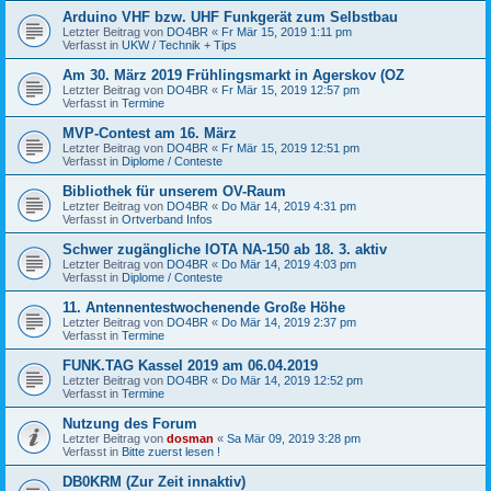
Arduino VHF bzw. UHF Funkgerät zum Selbstbau
Letzter Beitrag von
DO4BR
«
Fr Mär 15, 2019 1:11 pm
Verfasst in
UKW / Technik + Tips
Am 30. März 2019 Frühlingsmarkt in Agerskov (OZ
Letzter Beitrag von
DO4BR
«
Fr Mär 15, 2019 12:57 pm
Verfasst in
Termine
MVP-Contest am 16. März
Letzter Beitrag von
DO4BR
«
Fr Mär 15, 2019 12:51 pm
Verfasst in
Diplome / Conteste
Bibliothek für unserem OV-Raum
Letzter Beitrag von
DO4BR
«
Do Mär 14, 2019 4:31 pm
Verfasst in
Ortverband Infos
Schwer zugängliche IOTA NA-150 ab 18. 3. aktiv
Letzter Beitrag von
DO4BR
«
Do Mär 14, 2019 4:03 pm
Verfasst in
Diplome / Conteste
11. Antennentestwochenende Große Höhe
Letzter Beitrag von
DO4BR
«
Do Mär 14, 2019 2:37 pm
Verfasst in
Termine
FUNK.TAG Kassel 2019 am 06.04.2019
Letzter Beitrag von
DO4BR
«
Do Mär 14, 2019 12:52 pm
Verfasst in
Termine
Nutzung des Forum
Letzter Beitrag von
dosman
«
Sa Mär 09, 2019 3:28 pm
Verfasst in
Bitte zuerst lesen !
DB0KRM (Zur Zeit innaktiv)