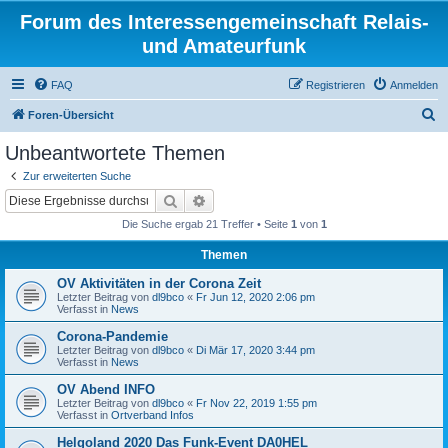
Forum des Interessengemeinschaft Relais-
und Amateurfunk
FAQ
Registrieren
Anmelden
S
Foren-Übersicht
u
Unbeantwortete Themen
c
Zur erweiterten Suche
h
Suche
Erweiterte Suche
e
Die Suche ergab 21 Treffer • Seite
1
von
1
Themen
OV Aktivitäten in der Corona Zeit
Letzter Beitrag von
dl9bco
«
Fr Jun 12, 2020 2:06 pm
Verfasst in
News
Corona-Pandemie
Letzter Beitrag von
dl9bco
«
Di Mär 17, 2020 3:44 pm
Verfasst in
News
OV Abend INFO
Letzter Beitrag von
dl9bco
«
Fr Nov 22, 2019 1:55 pm
Verfasst in
Ortverband Infos
Helgoland 2020 Das Funk-Event DA0HEL