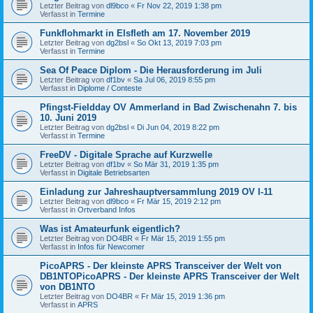
Letzter Beitrag von
dl9bco
«
Fr Nov 22, 2019 1:38 pm
Verfasst in
Termine
Funkflohmarkt in Elsfleth am 17. November 2019
Letzter Beitrag von
dg2bsl
«
So Okt 13, 2019 7:03 pm
Verfasst in
Termine
Sea Of Peace Diplom - Die Herausforderung im Juli
Letzter Beitrag von
df1bv
«
Sa Jul 06, 2019 8:55 pm
Verfasst in
Diplome / Conteste
Pfingst-Fieldday OV Ammerland in Bad Zwischenahn 7. bis
10. Juni 2019
Letzter Beitrag von
dg2bsl
«
Di Jun 04, 2019 8:22 pm
Verfasst in
Termine
FreeDV - Digitale Sprache auf Kurzwelle
Letzter Beitrag von
df1bv
«
So Mär 31, 2019 1:35 pm
Verfasst in
Digitale Betriebsarten
Einladung zur Jahreshauptversammlung 2019 OV I-11
Letzter Beitrag von
dl9bco
«
Fr Mär 15, 2019 2:12 pm
Verfasst in
Ortverband Infos
Was ist Amateurfunk eigentlich?
Letzter Beitrag von
DO4BR
«
Fr Mär 15, 2019 1:55 pm
Verfasst in
Infos für Newcomer
PicoAPRS - Der kleinste APRS Transceiver der Welt von
DB1NTOPicoAPRS - Der kleinste APRS Transceiver der Welt
von DB1NTO
Letzter Beitrag von
DO4BR
«
Fr Mär 15, 2019 1:36 pm
Verfasst in
APRS