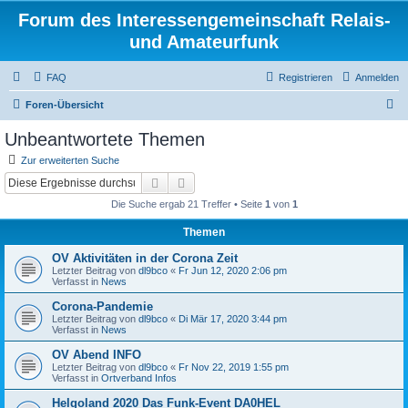
Forum des Interessengemeinschaft Relais-
und Amateurfunk
FAQ
Registrieren
Anmelden
S
Foren-Übersicht
u
Unbeantwortete Themen
c
Zur erweiterten Suche
h
Suche
Erweiterte Suche
e
Die Suche ergab 21 Treffer • Seite
1
von
1
Themen
OV Aktivitäten in der Corona Zeit
Letzter Beitrag von
dl9bco
«
Fr Jun 12, 2020 2:06 pm
Verfasst in
News
Corona-Pandemie
Letzter Beitrag von
dl9bco
«
Di Mär 17, 2020 3:44 pm
Verfasst in
News
OV Abend INFO
Letzter Beitrag von
dl9bco
«
Fr Nov 22, 2019 1:55 pm
Verfasst in
Ortverband Infos
Helgoland 2020 Das Funk-Event DA0HEL