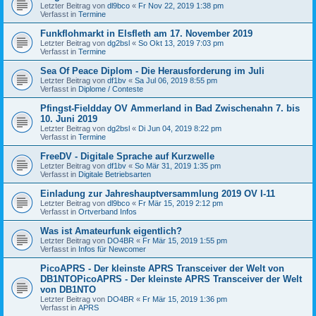
Letzter Beitrag von
dl9bco
«
Fr Nov 22, 2019 1:38 pm
Verfasst in
Termine
Funkflohmarkt in Elsfleth am 17. November 2019
Letzter Beitrag von
dg2bsl
«
So Okt 13, 2019 7:03 pm
Verfasst in
Termine
Sea Of Peace Diplom - Die Herausforderung im Juli
Letzter Beitrag von
df1bv
«
Sa Jul 06, 2019 8:55 pm
Verfasst in
Diplome / Conteste
Pfingst-Fieldday OV Ammerland in Bad Zwischenahn 7. bis
10. Juni 2019
Letzter Beitrag von
dg2bsl
«
Di Jun 04, 2019 8:22 pm
Verfasst in
Termine
FreeDV - Digitale Sprache auf Kurzwelle
Letzter Beitrag von
df1bv
«
So Mär 31, 2019 1:35 pm
Verfasst in
Digitale Betriebsarten
Einladung zur Jahreshauptversammlung 2019 OV I-11
Letzter Beitrag von
dl9bco
«
Fr Mär 15, 2019 2:12 pm
Verfasst in
Ortverband Infos
Was ist Amateurfunk eigentlich?
Letzter Beitrag von
DO4BR
«
Fr Mär 15, 2019 1:55 pm
Verfasst in
Infos für Newcomer
PicoAPRS - Der kleinste APRS Transceiver der Welt von
DB1NTOPicoAPRS - Der kleinste APRS Transceiver der Welt
von DB1NTO
Letzter Beitrag von
DO4BR
«
Fr Mär 15, 2019 1:36 pm
Verfasst in
APRS