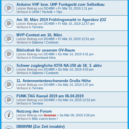
Arduino VHF bzw. UHF Funkgerät zum Selbstbau
Letzter Beitrag von
DO4BR
«
Fr Mär 15, 2019 1:11 pm
Verfasst in
UKW / Technik + Tips
Am 30. März 2019 Frühlingsmarkt in Agerskov (OZ
Letzter Beitrag von
DO4BR
«
Fr Mär 15, 2019 12:57 pm
Verfasst in
Termine
MVP-Contest am 16. März
Letzter Beitrag von
DO4BR
«
Fr Mär 15, 2019 12:51 pm
Verfasst in
Diplome / Conteste
Bibliothek für unserem OV-Raum
Letzter Beitrag von
DO4BR
«
Do Mär 14, 2019 4:31 pm
Verfasst in
Ortverband Infos
Schwer zugängliche IOTA NA-150 ab 18. 3. aktiv
Letzter Beitrag von
DO4BR
«
Do Mär 14, 2019 4:03 pm
Verfasst in
Diplome / Conteste
11. Antennentestwochenende Große Höhe
Letzter Beitrag von
DO4BR
«
Do Mär 14, 2019 2:37 pm
Verfasst in
Termine
FUNK.TAG Kassel 2019 am 06.04.2019
Letzter Beitrag von
DO4BR
«
Do Mär 14, 2019 12:52 pm
Verfasst in
Termine
Nutzung des Forum
Letzter Beitrag von
dosman
«
Sa Mär 09, 2019 3:28 pm
Verfasst in
Bitte zuerst lesen !
DB0KRM (Zur Zeit innaktiv)