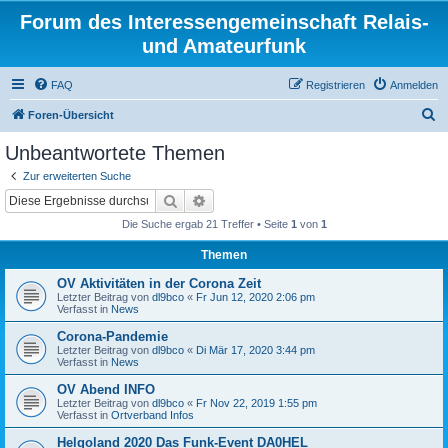
Forum des Interessengemeinschaft Relais-
und Amateurfunk
FAQ
Registrieren
Anmelden
S
Foren-Übersicht
u
Unbeantwortete Themen
c
Zur erweiterten Suche
h
Suche
Erweiterte Suche
e
Die Suche ergab 21 Treffer • Seite
1
von
1
Themen
OV Aktivitäten in der Corona Zeit
Letzter Beitrag von
dl9bco
«
Fr Jun 12, 2020 2:06 pm
Verfasst in
News
Corona-Pandemie
Letzter Beitrag von
dl9bco
«
Di Mär 17, 2020 3:44 pm
Verfasst in
News
OV Abend INFO
Letzter Beitrag von
dl9bco
«
Fr Nov 22, 2019 1:55 pm
Verfasst in
Ortverband Infos
Helgoland 2020 Das Funk-Event DA0HEL