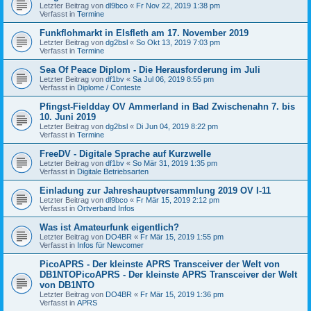
Letzter Beitrag von
dl9bco
«
Fr Nov 22, 2019 1:38 pm
Verfasst in
Termine
Funkflohmarkt in Elsfleth am 17. November 2019
Letzter Beitrag von
dg2bsl
«
So Okt 13, 2019 7:03 pm
Verfasst in
Termine
Sea Of Peace Diplom - Die Herausforderung im Juli
Letzter Beitrag von
df1bv
«
Sa Jul 06, 2019 8:55 pm
Verfasst in
Diplome / Conteste
Pfingst-Fieldday OV Ammerland in Bad Zwischenahn 7. bis
10. Juni 2019
Letzter Beitrag von
dg2bsl
«
Di Jun 04, 2019 8:22 pm
Verfasst in
Termine
FreeDV - Digitale Sprache auf Kurzwelle
Letzter Beitrag von
df1bv
«
So Mär 31, 2019 1:35 pm
Verfasst in
Digitale Betriebsarten
Einladung zur Jahreshauptversammlung 2019 OV I-11
Letzter Beitrag von
dl9bco
«
Fr Mär 15, 2019 2:12 pm
Verfasst in
Ortverband Infos
Was ist Amateurfunk eigentlich?
Letzter Beitrag von
DO4BR
«
Fr Mär 15, 2019 1:55 pm
Verfasst in
Infos für Newcomer
PicoAPRS - Der kleinste APRS Transceiver der Welt von
DB1NTOPicoAPRS - Der kleinste APRS Transceiver der Welt
von DB1NTO
Letzter Beitrag von
DO4BR
«
Fr Mär 15, 2019 1:36 pm
Verfasst in
APRS