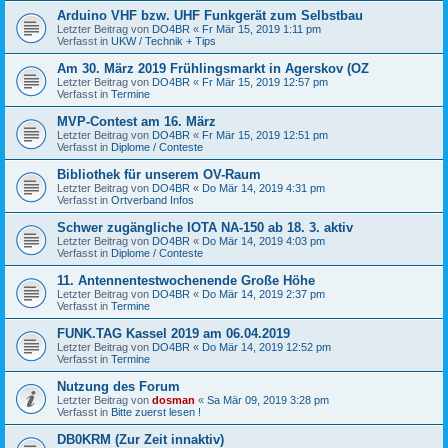
Arduino VHF bzw. UHF Funkgerät zum Selbstbau
Letzter Beitrag von
DO4BR
«
Fr Mär 15, 2019 1:11 pm
Verfasst in
UKW / Technik + Tips
Am 30. März 2019 Frühlingsmarkt in Agerskov (OZ
Letzter Beitrag von
DO4BR
«
Fr Mär 15, 2019 12:57 pm
Verfasst in
Termine
MVP-Contest am 16. März
Letzter Beitrag von
DO4BR
«
Fr Mär 15, 2019 12:51 pm
Verfasst in
Diplome / Conteste
Bibliothek für unserem OV-Raum
Letzter Beitrag von
DO4BR
«
Do Mär 14, 2019 4:31 pm
Verfasst in
Ortverband Infos
Schwer zugängliche IOTA NA-150 ab 18. 3. aktiv
Letzter Beitrag von
DO4BR
«
Do Mär 14, 2019 4:03 pm
Verfasst in
Diplome / Conteste
11. Antennentestwochenende Große Höhe
Letzter Beitrag von
DO4BR
«
Do Mär 14, 2019 2:37 pm
Verfasst in
Termine
FUNK.TAG Kassel 2019 am 06.04.2019
Letzter Beitrag von
DO4BR
«
Do Mär 14, 2019 12:52 pm
Verfasst in
Termine
Nutzung des Forum
Letzter Beitrag von
dosman
«
Sa Mär 09, 2019 3:28 pm
Verfasst in
Bitte zuerst lesen !
DB0KRM (Zur Zeit innaktiv)