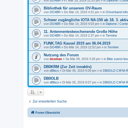
von
DO4BR
» Fr Mär 15, 2019 12:51 pm » in
Diplome / Cont
Bibliothek für unserem OV-Raum
von
DO4BR
» Do Mär 14, 2019 4:31 pm » in
Ortverband Info
Schwer zugängliche IOTA NA-150 ab 18. 3. akti
von
DO4BR
» Do Mär 14, 2019 4:03 pm » in
Diplome / Conte
11. Antennentestwochenende Große Höhe
von
DO4BR
» Do Mär 14, 2019 2:37 pm » in
Termine
FUNK.TAG Kassel 2019 am 06.04.2019
von
DO4BR
» Do Mär 14, 2019 12:52 pm » in
Termine
Nutzung des Forum
von
dosman
» Sa Mär 09, 2019 3:28 pm » in
Bitte zuerst les
DB0KRM (Zur Zeit innaktiv)
von
dl9bco
» Di Mär 05, 2019 9:09 pm » in
DB0OLD C4FM-Re
DB0OLB
von
dl9bco
» Di Mär 05, 2019 9:07 pm » in
DB0OLD C4FM-Re
Zur erweiterten Suche
Foren-Übersicht