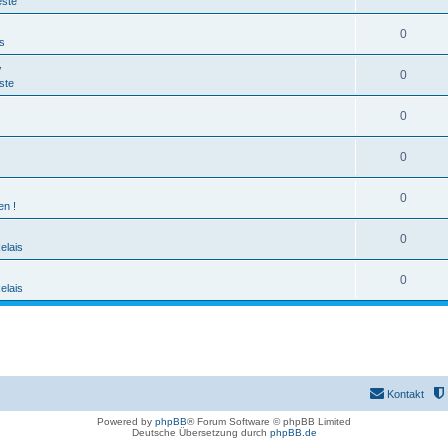
este
0
s
v
0
ste
0
0
0
en !
0
lais
0
lais
Kontakt
Powered by
phpBB
® Forum Software © phpBB Limited
Deutsche Übersetzung durch
phpBB.de