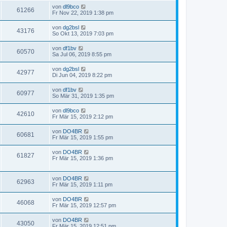
von
dl9bco
61266
Fr Nov 22, 2019 1:38 pm
von
dg2bsl
43176
So Okt 13, 2019 7:03 pm
von
df1bv
60570
Sa Jul 06, 2019 8:55 pm
von
dg2bsl
42977
Di Jun 04, 2019 8:22 pm
von
df1bv
60977
So Mär 31, 2019 1:35 pm
von
dl9bco
42610
Fr Mär 15, 2019 2:12 pm
von
DO4BR
60681
Fr Mär 15, 2019 1:55 pm
von
DO4BR
61827
Fr Mär 15, 2019 1:36 pm
von
DO4BR
62963
Fr Mär 15, 2019 1:11 pm
von
DO4BR
46068
Fr Mär 15, 2019 12:57 pm
von
DO4BR
43050
Fr Mär 15, 2019 12:51 pm