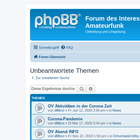
Forum des Interes
Amateurfunk
Oldenburg und Umgebung
Schnellzugriff
FAQ
Foren-Übersicht
Unbeantwortete Themen
Zur erweiterten Suche
Suche
Erweiterte Suche
THEMEN
OV Aktivitäten in der Corona Zeit
von
dl9bco
» Fr Jun 12, 2020 2:06 pm » in
News
Corona-Pandemie
von
dl9bco
» Di Mär 17, 2020 3:44 pm » in
News
OV Abend INFO
von
dl9bco
» Fr Nov 22, 2019 1:55 pm » in
Ortverband Infos