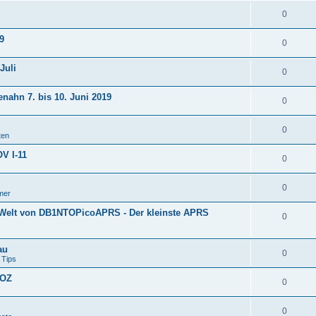
0
9
0
Juli
0
nahn 7. bis 10. Juni 2019
0
0
ten
V I-11
0
0
mer
r Welt von DB1NTOPicoAPRS - Der kleinste APRS
0
au
0
 Tips
(OZ
0
0