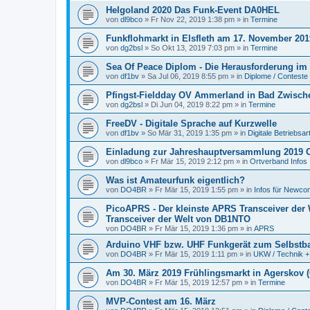
Helgoland 2020 Das Funk-Event DA0HEL
von
dl9bco
» Fr Nov 22, 2019 1:38 pm » in
Termine
Funkflohmarkt in Elsfleth am 17. November 201
von
dg2bsl
» So Okt 13, 2019 7:03 pm » in
Termine
Sea Of Peace Diplom - Die Herausforderung im 
von
df1bv
» Sa Jul 06, 2019 8:55 pm » in
Diplome / Conteste
Pfingst-Fieldday OV Ammerland in Bad Zwische
von
dg2bsl
» Di Jun 04, 2019 8:22 pm » in
Termine
FreeDV - Digitale Sprache auf Kurzwelle
von
df1bv
» So Mär 31, 2019 1:35 pm » in
Digitale Betriebsar
Einladung zur Jahreshauptversammlung 2019 O
von
dl9bco
» Fr Mär 15, 2019 2:12 pm » in
Ortverband Infos
Was ist Amateurfunk eigentlich?
von
DO4BR
» Fr Mär 15, 2019 1:55 pm » in
Infos für Newco
PicoAPRS - Der kleinste APRS Transceiver de
Transceiver der Welt von DB1NTO
von
DO4BR
» Fr Mär 15, 2019 1:36 pm » in
APRS
Arduino VHF bzw. UHF Funkgerät zum Selbstb
von
DO4BR
» Fr Mär 15, 2019 1:11 pm » in
UKW / Technik +
Am 30. März 2019 Frühlingsmarkt in Agerskov 
von
DO4BR
» Fr Mär 15, 2019 12:57 pm » in
Termine
MVP-Contest am 16. März