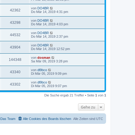
von
DO4BR
42362
Do Mär 14, 2019 4:31 pm
von
DO4BR
43298
Do Mär 14, 2019 4:03 pm
von
DO4BR
44532
Do Mär 14, 2019 2:37 pm
von
DO4BR
43904
Do Mär 14, 2019 12:52 pm
von
dosman
144348
Sa Mär 09, 2019 3:28 pm
von
dl9bco
43340
Di Mär 05, 2019 9:09 pm
von
dl9bco
43302
Di Mär 05, 2019 9:07 pm
Die Suche ergab 21 Treffer • Seite
1
von
1
Gehe zu
Das Team
Alle Cookies des Boards löschen
Alle Zeiten sind
UTC