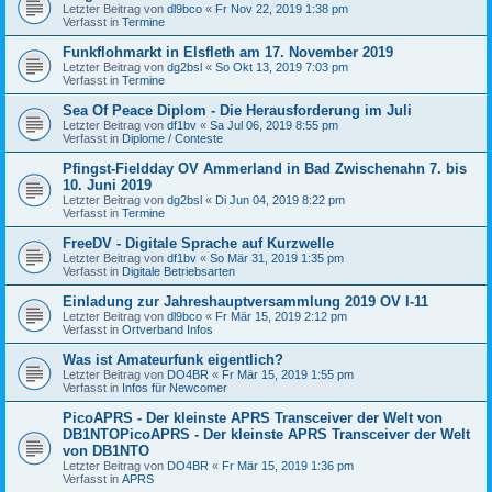
Letzter Beitrag von
dl9bco
«
Fr Nov 22, 2019 1:38 pm
Verfasst in
Termine
Funkflohmarkt in Elsfleth am 17. November 2019
Letzter Beitrag von
dg2bsl
«
So Okt 13, 2019 7:03 pm
Verfasst in
Termine
Sea Of Peace Diplom - Die Herausforderung im Juli
Letzter Beitrag von
df1bv
«
Sa Jul 06, 2019 8:55 pm
Verfasst in
Diplome / Conteste
Pfingst-Fieldday OV Ammerland in Bad Zwischenahn 7. bis
10. Juni 2019
Letzter Beitrag von
dg2bsl
«
Di Jun 04, 2019 8:22 pm
Verfasst in
Termine
FreeDV - Digitale Sprache auf Kurzwelle
Letzter Beitrag von
df1bv
«
So Mär 31, 2019 1:35 pm
Verfasst in
Digitale Betriebsarten
Einladung zur Jahreshauptversammlung 2019 OV I-11
Letzter Beitrag von
dl9bco
«
Fr Mär 15, 2019 2:12 pm
Verfasst in
Ortverband Infos
Was ist Amateurfunk eigentlich?
Letzter Beitrag von
DO4BR
«
Fr Mär 15, 2019 1:55 pm
Verfasst in
Infos für Newcomer
PicoAPRS - Der kleinste APRS Transceiver der Welt von
DB1NTOPicoAPRS - Der kleinste APRS Transceiver der Welt
von DB1NTO
Letzter Beitrag von
DO4BR
«
Fr Mär 15, 2019 1:36 pm
Verfasst in
APRS