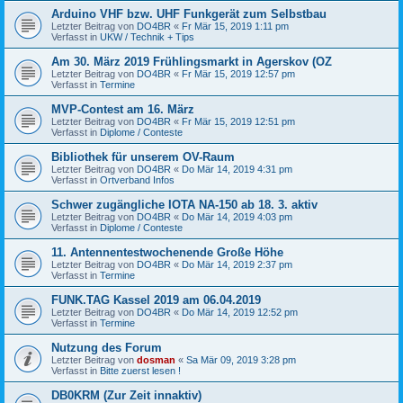
Arduino VHF bzw. UHF Funkgerät zum Selbstbau
Letzter Beitrag von
DO4BR
«
Fr Mär 15, 2019 1:11 pm
Verfasst in
UKW / Technik + Tips
Am 30. März 2019 Frühlingsmarkt in Agerskov (OZ
Letzter Beitrag von
DO4BR
«
Fr Mär 15, 2019 12:57 pm
Verfasst in
Termine
MVP-Contest am 16. März
Letzter Beitrag von
DO4BR
«
Fr Mär 15, 2019 12:51 pm
Verfasst in
Diplome / Conteste
Bibliothek für unserem OV-Raum
Letzter Beitrag von
DO4BR
«
Do Mär 14, 2019 4:31 pm
Verfasst in
Ortverband Infos
Schwer zugängliche IOTA NA-150 ab 18. 3. aktiv
Letzter Beitrag von
DO4BR
«
Do Mär 14, 2019 4:03 pm
Verfasst in
Diplome / Conteste
11. Antennentestwochenende Große Höhe
Letzter Beitrag von
DO4BR
«
Do Mär 14, 2019 2:37 pm
Verfasst in
Termine
FUNK.TAG Kassel 2019 am 06.04.2019
Letzter Beitrag von
DO4BR
«
Do Mär 14, 2019 12:52 pm
Verfasst in
Termine
Nutzung des Forum
Letzter Beitrag von
dosman
«
Sa Mär 09, 2019 3:28 pm
Verfasst in
Bitte zuerst lesen !
DB0KRM (Zur Zeit innaktiv)