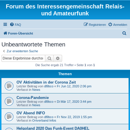
Forum des Interessengemeinschaft Relais-
und Amateurfunk
FAQ
Registrieren
Anmelden
S
Foren-Übersicht
u
Unbeantwortete Themen
c
Zur erweiterten Suche
h
Suche
Erweiterte Suche
e
Die Suche ergab 21 Treffer • Seite
1
von
1
Themen
OV Aktivitäten in der Corona Zeit
Letzter Beitrag von
dl9bco
«
Fr Jun 12, 2020 2:06 pm
Verfasst in
News
Corona-Pandemie
Letzter Beitrag von
dl9bco
«
Di Mär 17, 2020 3:44 pm
Verfasst in
News
OV Abend INFO
Letzter Beitrag von
dl9bco
«
Fr Nov 22, 2019 1:55 pm
Verfasst in
Ortverband Infos
Helgoland 2020 Das Funk-Event DA0HEL