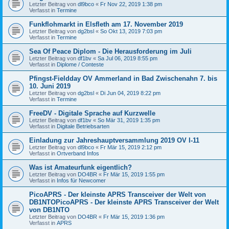
Letzter Beitrag von
dl9bco
«
Fr Nov 22, 2019 1:38 pm
Verfasst in
Termine
Funkflohmarkt in Elsfleth am 17. November 2019
Letzter Beitrag von
dg2bsl
«
So Okt 13, 2019 7:03 pm
Verfasst in
Termine
Sea Of Peace Diplom - Die Herausforderung im Juli
Letzter Beitrag von
df1bv
«
Sa Jul 06, 2019 8:55 pm
Verfasst in
Diplome / Conteste
Pfingst-Fieldday OV Ammerland in Bad Zwischenahn 7. bis
10. Juni 2019
Letzter Beitrag von
dg2bsl
«
Di Jun 04, 2019 8:22 pm
Verfasst in
Termine
FreeDV - Digitale Sprache auf Kurzwelle
Letzter Beitrag von
df1bv
«
So Mär 31, 2019 1:35 pm
Verfasst in
Digitale Betriebsarten
Einladung zur Jahreshauptversammlung 2019 OV I-11
Letzter Beitrag von
dl9bco
«
Fr Mär 15, 2019 2:12 pm
Verfasst in
Ortverband Infos
Was ist Amateurfunk eigentlich?
Letzter Beitrag von
DO4BR
«
Fr Mär 15, 2019 1:55 pm
Verfasst in
Infos für Newcomer
PicoAPRS - Der kleinste APRS Transceiver der Welt von
DB1NTOPicoAPRS - Der kleinste APRS Transceiver der Welt
von DB1NTO
Letzter Beitrag von
DO4BR
«
Fr Mär 15, 2019 1:36 pm
Verfasst in
APRS