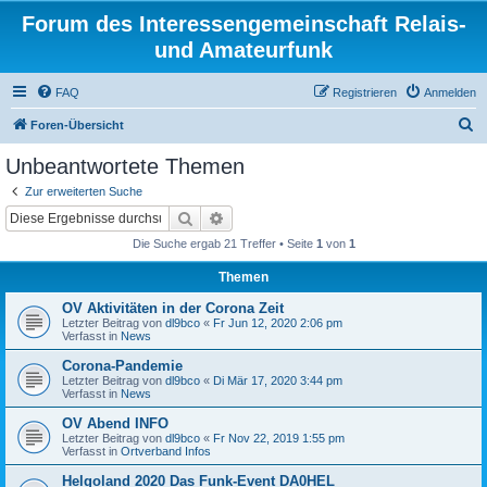
Forum des Interessengemeinschaft Relais-
und Amateurfunk
FAQ
Registrieren
Anmelden
S
Foren-Übersicht
u
Unbeantwortete Themen
c
Zur erweiterten Suche
h
Suche
Erweiterte Suche
e
Die Suche ergab 21 Treffer • Seite
1
von
1
Themen
OV Aktivitäten in der Corona Zeit
Letzter Beitrag von
dl9bco
«
Fr Jun 12, 2020 2:06 pm
Verfasst in
News
Corona-Pandemie
Letzter Beitrag von
dl9bco
«
Di Mär 17, 2020 3:44 pm
Verfasst in
News
OV Abend INFO
Letzter Beitrag von
dl9bco
«
Fr Nov 22, 2019 1:55 pm
Verfasst in
Ortverband Infos
Helgoland 2020 Das Funk-Event DA0HEL