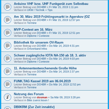
Arduino VHF bzw. UHF Funkgerät zum Selbstbau
Letzter Beitrag von
DO4BR
«
Fr Mär 15, 2019 1:11 pm
Verfasst in
UKW / Technik + Tips
Am 30. März 2019 Frühlingsmarkt in Agerskov (OZ
Letzter Beitrag von
DO4BR
«
Fr Mär 15, 2019 12:57 pm
Verfasst in
Termine
MVP-Contest am 16. März
Letzter Beitrag von
DO4BR
«
Fr Mär 15, 2019 12:51 pm
Verfasst in
Diplome / Conteste
Bibliothek für unserem OV-Raum
Letzter Beitrag von
DO4BR
«
Do Mär 14, 2019 4:31 pm
Verfasst in
Ortverband Infos
Schwer zugängliche IOTA NA-150 ab 18. 3. aktiv
Letzter Beitrag von
DO4BR
«
Do Mär 14, 2019 4:03 pm
Verfasst in
Diplome / Conteste
11. Antennentestwochenende Große Höhe
Letzter Beitrag von
DO4BR
«
Do Mär 14, 2019 2:37 pm
Verfasst in
Termine
FUNK.TAG Kassel 2019 am 06.04.2019
Letzter Beitrag von
DO4BR
«
Do Mär 14, 2019 12:52 pm
Verfasst in
Termine
Nutzung des Forum
Letzter Beitrag von
dosman
«
Sa Mär 09, 2019 3:28 pm
Verfasst in
Bitte zuerst lesen !
DB0KRM (Zur Zeit innaktiv)