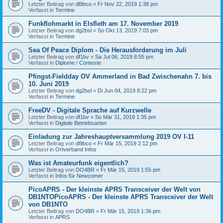
Letzter Beitrag von
dl9bco
«
Fr Nov 22, 2019 1:38 pm
Verfasst in
Termine
Funkflohmarkt in Elsfleth am 17. November 2019
Letzter Beitrag von
dg2bsl
«
So Okt 13, 2019 7:03 pm
Verfasst in
Termine
Sea Of Peace Diplom - Die Herausforderung im Juli
Letzter Beitrag von
df1bv
«
Sa Jul 06, 2019 8:55 pm
Verfasst in
Diplome / Conteste
Pfingst-Fieldday OV Ammerland in Bad Zwischenahn 7. bis
10. Juni 2019
Letzter Beitrag von
dg2bsl
«
Di Jun 04, 2019 8:22 pm
Verfasst in
Termine
FreeDV - Digitale Sprache auf Kurzwelle
Letzter Beitrag von
df1bv
«
So Mär 31, 2019 1:35 pm
Verfasst in
Digitale Betriebsarten
Einladung zur Jahreshauptversammlung 2019 OV I-11
Letzter Beitrag von
dl9bco
«
Fr Mär 15, 2019 2:12 pm
Verfasst in
Ortverband Infos
Was ist Amateurfunk eigentlich?
Letzter Beitrag von
DO4BR
«
Fr Mär 15, 2019 1:55 pm
Verfasst in
Infos für Newcomer
PicoAPRS - Der kleinste APRS Transceiver der Welt von
DB1NTOPicoAPRS - Der kleinste APRS Transceiver der Welt
von DB1NTO
Letzter Beitrag von
DO4BR
«
Fr Mär 15, 2019 1:36 pm
Verfasst in
APRS