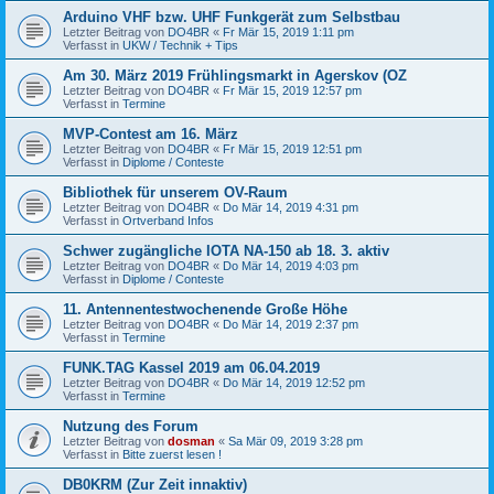
Arduino VHF bzw. UHF Funkgerät zum Selbstbau
Letzter Beitrag von
DO4BR
«
Fr Mär 15, 2019 1:11 pm
Verfasst in
UKW / Technik + Tips
Am 30. März 2019 Frühlingsmarkt in Agerskov (OZ
Letzter Beitrag von
DO4BR
«
Fr Mär 15, 2019 12:57 pm
Verfasst in
Termine
MVP-Contest am 16. März
Letzter Beitrag von
DO4BR
«
Fr Mär 15, 2019 12:51 pm
Verfasst in
Diplome / Conteste
Bibliothek für unserem OV-Raum
Letzter Beitrag von
DO4BR
«
Do Mär 14, 2019 4:31 pm
Verfasst in
Ortverband Infos
Schwer zugängliche IOTA NA-150 ab 18. 3. aktiv
Letzter Beitrag von
DO4BR
«
Do Mär 14, 2019 4:03 pm
Verfasst in
Diplome / Conteste
11. Antennentestwochenende Große Höhe
Letzter Beitrag von
DO4BR
«
Do Mär 14, 2019 2:37 pm
Verfasst in
Termine
FUNK.TAG Kassel 2019 am 06.04.2019
Letzter Beitrag von
DO4BR
«
Do Mär 14, 2019 12:52 pm
Verfasst in
Termine
Nutzung des Forum
Letzter Beitrag von
dosman
«
Sa Mär 09, 2019 3:28 pm
Verfasst in
Bitte zuerst lesen !
DB0KRM (Zur Zeit innaktiv)