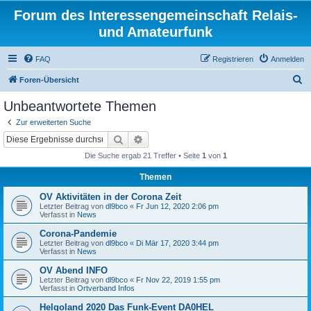
Forum des Interessengemeinschaft Relais-
und Amateurfunk
FAQ
Registrieren
Anmelden
S
Foren-Übersicht
u
Unbeantwortete Themen
c
Zur erweiterten Suche
h
Suche
Erweiterte Suche
e
Die Suche ergab 21 Treffer • Seite
1
von
1
Themen
OV Aktivitäten in der Corona Zeit
Letzter Beitrag von
dl9bco
«
Fr Jun 12, 2020 2:06 pm
Verfasst in
News
Corona-Pandemie
Letzter Beitrag von
dl9bco
«
Di Mär 17, 2020 3:44 pm
Verfasst in
News
OV Abend INFO
Letzter Beitrag von
dl9bco
«
Fr Nov 22, 2019 1:55 pm
Verfasst in
Ortverband Infos
Helgoland 2020 Das Funk-Event DA0HEL