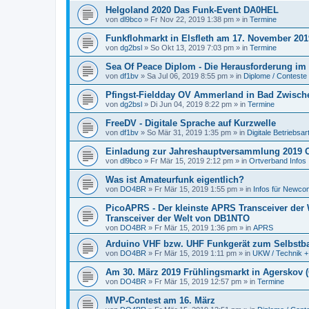
Helgoland 2020 Das Funk-Event DA0HEL
von
dl9bco
» Fr Nov 22, 2019 1:38 pm » in
Termine
Funkflohmarkt in Elsfleth am 17. November 201
von
dg2bsl
» So Okt 13, 2019 7:03 pm » in
Termine
Sea Of Peace Diplom - Die Herausforderung im 
von
df1bv
» Sa Jul 06, 2019 8:55 pm » in
Diplome / Conteste
Pfingst-Fieldday OV Ammerland in Bad Zwische
von
dg2bsl
» Di Jun 04, 2019 8:22 pm » in
Termine
FreeDV - Digitale Sprache auf Kurzwelle
von
df1bv
» So Mär 31, 2019 1:35 pm » in
Digitale Betriebsar
Einladung zur Jahreshauptversammlung 2019 O
von
dl9bco
» Fr Mär 15, 2019 2:12 pm » in
Ortverband Infos
Was ist Amateurfunk eigentlich?
von
DO4BR
» Fr Mär 15, 2019 1:55 pm » in
Infos für Newco
PicoAPRS - Der kleinste APRS Transceiver de
Transceiver der Welt von DB1NTO
von
DO4BR
» Fr Mär 15, 2019 1:36 pm » in
APRS
Arduino VHF bzw. UHF Funkgerät zum Selbstb
von
DO4BR
» Fr Mär 15, 2019 1:11 pm » in
UKW / Technik +
Am 30. März 2019 Frühlingsmarkt in Agerskov 
von
DO4BR
» Fr Mär 15, 2019 12:57 pm » in
Termine
MVP-Contest am 16. März