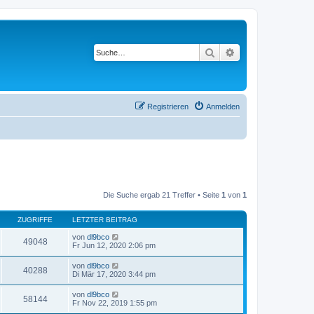
Suche
Erweiterte Suche
Registrieren
Anmelden
Die Suche ergab 21 Treffer • Seite
1
von
1
ZUGRIFFE
LETZTER BEITRAG
von
dl9bco
49048
Fr Jun 12, 2020 2:06 pm
von
dl9bco
40288
Di Mär 17, 2020 3:44 pm
von
dl9bco
58144
Fr Nov 22, 2019 1:55 pm