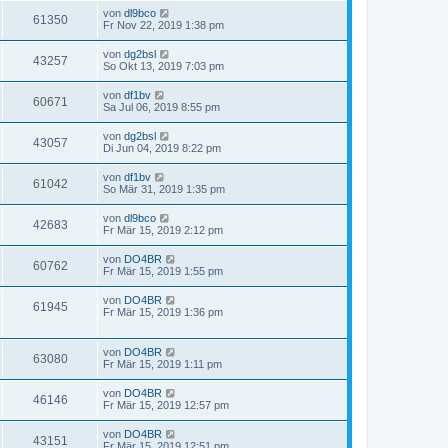
von
dl9bco
61350
Fr Nov 22, 2019 1:38 pm
von
dg2bsl
43257
So Okt 13, 2019 7:03 pm
von
df1bv
60671
Sa Jul 06, 2019 8:55 pm
von
dg2bsl
43057
Di Jun 04, 2019 8:22 pm
von
df1bv
61042
So Mär 31, 2019 1:35 pm
von
dl9bco
42683
Fr Mär 15, 2019 2:12 pm
von
DO4BR
60762
Fr Mär 15, 2019 1:55 pm
von
DO4BR
61945
Fr Mär 15, 2019 1:36 pm
von
DO4BR
63080
Fr Mär 15, 2019 1:11 pm
von
DO4BR
46146
Fr Mär 15, 2019 12:57 pm
von
DO4BR
43151
Fr Mär 15, 2019 12:51 pm