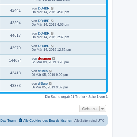
von
DO4BR
42441
Do Mär 14, 2019 4:31 pm
von
DO4BR
43394
Do Mär 14, 2019 4:03 pm
von
DO4BR
44617
Do Mär 14, 2019 2:37 pm
von
DO4BR
43979
Do Mär 14, 2019 12:52 pm
von
dosman
144684
Sa Mär 09, 2019 3:28 pm
von
dl9bco
43418
Di Mär 05, 2019 9:09 pm
von
dl9bco
43383
Di Mär 05, 2019 9:07 pm
Die Suche ergab 21 Treffer • Seite
1
von
1
Gehe zu
Das Team
Alle Cookies des Boards löschen
Alle Zeiten sind
UTC