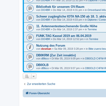
von
DO4BR
» Fr Mär 15, 2019 12:51 pm » in
Diplome / Cont
Bibliothek für unserem OV-Raum
von
DO4BR
» Do Mär 14, 2019 4:31 pm » in
Ortverband Info
Schwer zugängliche IOTA NA-150 ab 18. 3. akti
von
DO4BR
» Do Mär 14, 2019 4:03 pm » in
Diplome / Conte
11. Antennentestwochenende Große Höhe
von
DO4BR
» Do Mär 14, 2019 2:37 pm » in
Termine
FUNK.TAG Kassel 2019 am 06.04.2019
von
DO4BR
» Do Mär 14, 2019 12:52 pm » in
Termine
Nutzung des Forum
von
dosman
» Sa Mär 09, 2019 3:28 pm » in
Bitte zuerst les
DB0KRM (Zur Zeit innaktiv)
von
dl9bco
» Di Mär 05, 2019 9:09 pm » in
DB0OLD C4FM-Re
DB0OLB
von
dl9bco
» Di Mär 05, 2019 9:07 pm » in
DB0OLD C4FM-Re
Zur erweiterten Suche
Foren-Übersicht