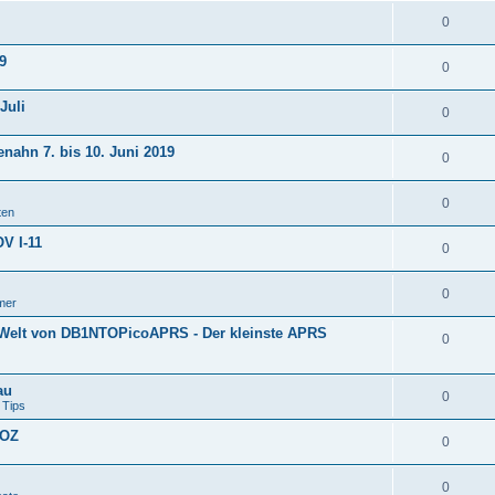
0
9
0
Juli
0
nahn 7. bis 10. Juni 2019
0
0
ten
V I-11
0
0
mer
r Welt von DB1NTOPicoAPRS - Der kleinste APRS
0
au
0
 Tips
(OZ
0
0