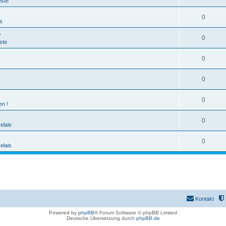
este
0
s
v
0
ste
0
0
0
en !
0
lais
0
lais
Kontakt
Powered by
phpBB
® Forum Software © phpBB Limited
Deutsche Übersetzung durch
phpBB.de