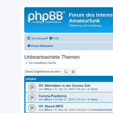
Forum des Interes
Amateurfunk
Oldenburg und Umgebung
Schnellzugriff
FAQ
Foren-Übersicht
Unbeantwortete Themen
Zur erweiterten Suche
Suche
Erweiterte Suche
THEMEN
OV Aktivitäten in der Corona Zeit
von
dl9bco
» Fr Jun 12, 2020 2:06 pm » in
News
Corona-Pandemie
von
dl9bco
» Di Mär 17, 2020 3:44 pm » in
News
OV Abend INFO
von
dl9bco
» Fr Nov 22, 2019 1:55 pm » in
Ortverband Infos