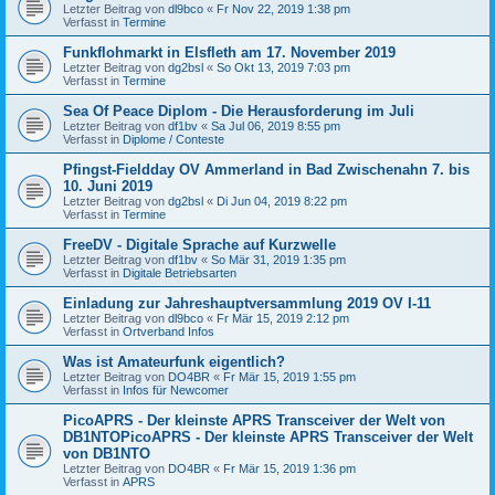
Letzter Beitrag von
dl9bco
«
Fr Nov 22, 2019 1:38 pm
Verfasst in
Termine
Funkflohmarkt in Elsfleth am 17. November 2019
Letzter Beitrag von
dg2bsl
«
So Okt 13, 2019 7:03 pm
Verfasst in
Termine
Sea Of Peace Diplom - Die Herausforderung im Juli
Letzter Beitrag von
df1bv
«
Sa Jul 06, 2019 8:55 pm
Verfasst in
Diplome / Conteste
Pfingst-Fieldday OV Ammerland in Bad Zwischenahn 7. bis
10. Juni 2019
Letzter Beitrag von
dg2bsl
«
Di Jun 04, 2019 8:22 pm
Verfasst in
Termine
FreeDV - Digitale Sprache auf Kurzwelle
Letzter Beitrag von
df1bv
«
So Mär 31, 2019 1:35 pm
Verfasst in
Digitale Betriebsarten
Einladung zur Jahreshauptversammlung 2019 OV I-11
Letzter Beitrag von
dl9bco
«
Fr Mär 15, 2019 2:12 pm
Verfasst in
Ortverband Infos
Was ist Amateurfunk eigentlich?
Letzter Beitrag von
DO4BR
«
Fr Mär 15, 2019 1:55 pm
Verfasst in
Infos für Newcomer
PicoAPRS - Der kleinste APRS Transceiver der Welt von
DB1NTOPicoAPRS - Der kleinste APRS Transceiver der Welt
von DB1NTO
Letzter Beitrag von
DO4BR
«
Fr Mär 15, 2019 1:36 pm
Verfasst in
APRS