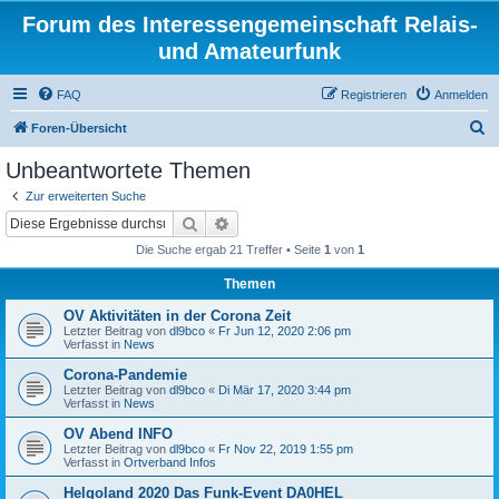
Forum des Interessengemeinschaft Relais-
und Amateurfunk
FAQ
Registrieren
Anmelden
S
Foren-Übersicht
u
Unbeantwortete Themen
c
Zur erweiterten Suche
h
Suche
Erweiterte Suche
e
Die Suche ergab 21 Treffer • Seite
1
von
1
Themen
OV Aktivitäten in der Corona Zeit
Letzter Beitrag von
dl9bco
«
Fr Jun 12, 2020 2:06 pm
Verfasst in
News
Corona-Pandemie
Letzter Beitrag von
dl9bco
«
Di Mär 17, 2020 3:44 pm
Verfasst in
News
OV Abend INFO
Letzter Beitrag von
dl9bco
«
Fr Nov 22, 2019 1:55 pm
Verfasst in
Ortverband Infos
Helgoland 2020 Das Funk-Event DA0HEL