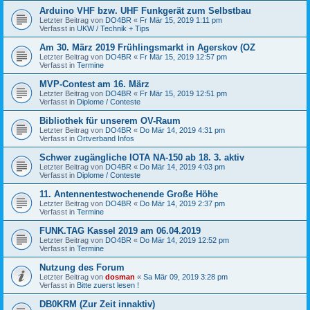
Arduino VHF bzw. UHF Funkgerät zum Selbstbau
Letzter Beitrag von
DO4BR
«
Fr Mär 15, 2019 1:11 pm
Verfasst in
UKW / Technik + Tips
Am 30. März 2019 Frühlingsmarkt in Agerskov (OZ
Letzter Beitrag von
DO4BR
«
Fr Mär 15, 2019 12:57 pm
Verfasst in
Termine
MVP-Contest am 16. März
Letzter Beitrag von
DO4BR
«
Fr Mär 15, 2019 12:51 pm
Verfasst in
Diplome / Conteste
Bibliothek für unserem OV-Raum
Letzter Beitrag von
DO4BR
«
Do Mär 14, 2019 4:31 pm
Verfasst in
Ortverband Infos
Schwer zugängliche IOTA NA-150 ab 18. 3. aktiv
Letzter Beitrag von
DO4BR
«
Do Mär 14, 2019 4:03 pm
Verfasst in
Diplome / Conteste
11. Antennentestwochenende Große Höhe
Letzter Beitrag von
DO4BR
«
Do Mär 14, 2019 2:37 pm
Verfasst in
Termine
FUNK.TAG Kassel 2019 am 06.04.2019
Letzter Beitrag von
DO4BR
«
Do Mär 14, 2019 12:52 pm
Verfasst in
Termine
Nutzung des Forum
Letzter Beitrag von
dosman
«
Sa Mär 09, 2019 3:28 pm
Verfasst in
Bitte zuerst lesen !
DB0KRM (Zur Zeit innaktiv)