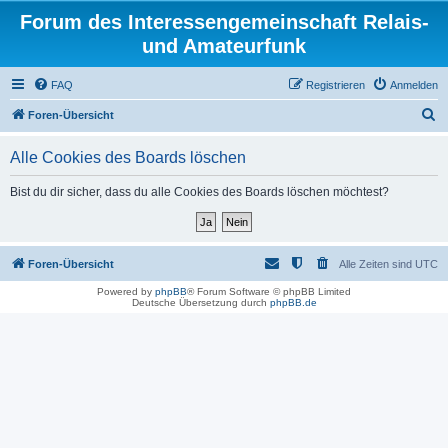
Forum des Interessengemeinschaft Relais-
und Amateurfunk
FAQ
Registrieren
Anmelden
S
Foren-Übersicht
u
Alle Cookies des Boards löschen
c
h
Bist du dir sicher, dass du alle Cookies des Boards löschen möchtest?
e
Foren-Übersicht
Alle Zeiten sind
UTC
Powered by
phpBB
® Forum Software © phpBB Limited
Deutsche Übersetzung durch
phpBB.de