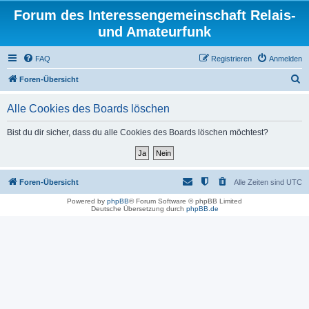
Forum des Interessengemeinschaft Relais-
und Amateurfunk
FAQ
Registrieren
Anmelden
S
Foren-Übersicht
u
Alle Cookies des Boards löschen
c
h
Bist du dir sicher, dass du alle Cookies des Boards löschen möchtest?
e
Foren-Übersicht
Alle Zeiten sind
UTC
Powered by
phpBB
® Forum Software © phpBB Limited
Deutsche Übersetzung durch
phpBB.de