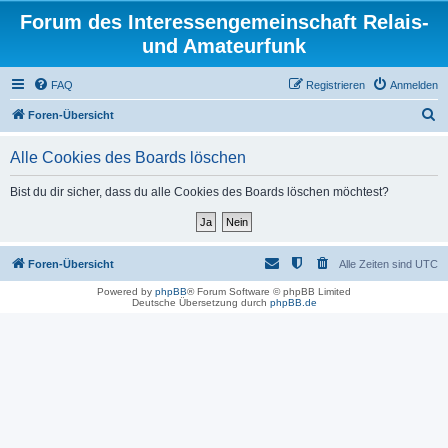
Forum des Interessengemeinschaft Relais-
und Amateurfunk
FAQ
Registrieren
Anmelden
S
Foren-Übersicht
u
Alle Cookies des Boards löschen
c
h
Bist du dir sicher, dass du alle Cookies des Boards löschen möchtest?
e
Foren-Übersicht
Alle Zeiten sind
UTC
Powered by
phpBB
® Forum Software © phpBB Limited
Deutsche Übersetzung durch
phpBB.de