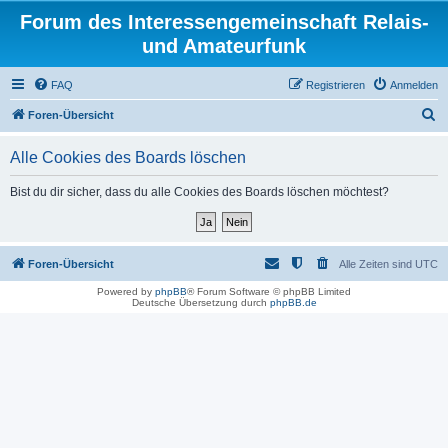
Forum des Interessengemeinschaft Relais-
und Amateurfunk
FAQ
Registrieren
Anmelden
S
Foren-Übersicht
u
Alle Cookies des Boards löschen
c
h
Bist du dir sicher, dass du alle Cookies des Boards löschen möchtest?
e
Foren-Übersicht
Alle Zeiten sind
UTC
Powered by
phpBB
® Forum Software © phpBB Limited
Deutsche Übersetzung durch
phpBB.de