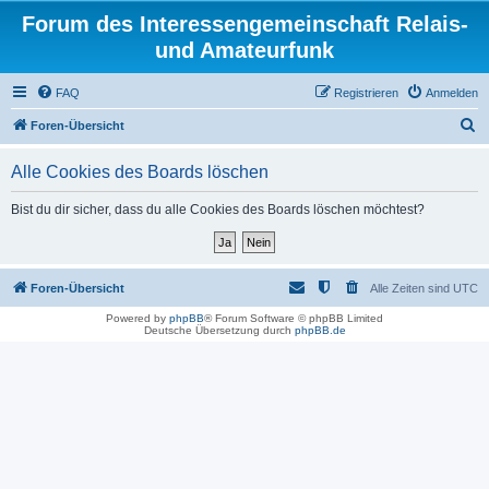
Forum des Interessengemeinschaft Relais-
und Amateurfunk
FAQ
Registrieren
Anmelden
S
Foren-Übersicht
u
Alle Cookies des Boards löschen
c
h
Bist du dir sicher, dass du alle Cookies des Boards löschen möchtest?
e
Foren-Übersicht
Alle Zeiten sind
UTC
Powered by
phpBB
® Forum Software © phpBB Limited
Deutsche Übersetzung durch
phpBB.de