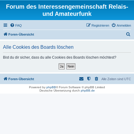
Forum des Interessengemeinschaft Relais-
und Amateurfunk
FAQ
Registrieren
Anmelden
S
Foren-Übersicht
u
Alle Cookies des Boards löschen
c
h
Bist du dir sicher, dass du alle Cookies des Boards löschen möchtest?
e
Foren-Übersicht
Alle Zeiten sind
UTC
Powered by
phpBB
® Forum Software © phpBB Limited
Deutsche Übersetzung durch
phpBB.de