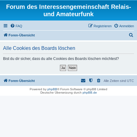
Forum des Interessengemeinschaft Relais-
und Amateurfunk
FAQ
Registrieren
Anmelden
S
Foren-Übersicht
u
Alle Cookies des Boards löschen
c
h
Bist du dir sicher, dass du alle Cookies des Boards löschen möchtest?
e
Foren-Übersicht
Alle Zeiten sind
UTC
Powered by
phpBB
® Forum Software © phpBB Limited
Deutsche Übersetzung durch
phpBB.de