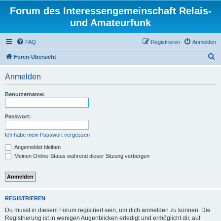
Forum des Interessengemeinschaft Relais-
und Amateurfunk
FAQ
Registrieren
Anmelden
S
Foren-Übersicht
u
Anmelden
c
h
Benutzername:
e
Passwort:
Ich habe mein Passwort vergessen
Angemeldet bleiben
Meinen Online-Status während dieser Sitzung verbergen
REGISTRIEREN
Du musst in diesem Forum registriert sein, um dich anmelden zu können. Die
Registrierung ist in wenigen Augenblicken erledigt und ermöglicht dir, auf