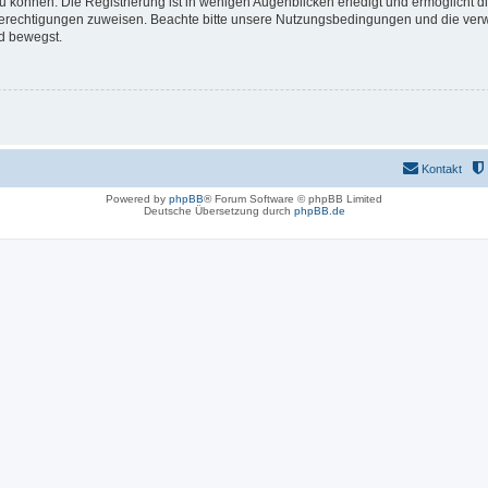
 können. Die Registrierung ist in wenigen Augenblicken erledigt und ermöglicht di
 Berechtigungen zuweisen. Beachte bitte unsere Nutzungsbedingungen und die verwa
d bewegst.
Kontakt
Powered by
phpBB
® Forum Software © phpBB Limited
Deutsche Übersetzung durch
phpBB.de