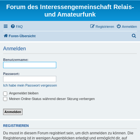
Forum des Interessengemeinschaft Relais-
und Amateurfunk
FAQ
Registrieren
Anmelden
S
Foren-Übersicht
u
Anmelden
c
h
Benutzername:
e
Passwort:
Ich habe mein Passwort vergessen
Angemeldet bleiben
Meinen Online-Status während dieser Sitzung verbergen
REGISTRIEREN
Du musst in diesem Forum registriert sein, um dich anmelden zu können. Die
Registrierung ist in wenigen Augenblicken erledigt und ermöglicht dir, auf